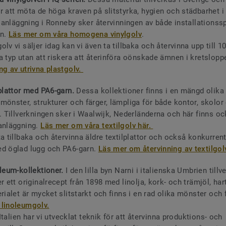
r att möta de höga kraven på slitstyrka, hygien och städbarhet i 
r anläggning i Ronneby sker återvinningen av både installationssp
en.
Läs mer om våra homogena vinylgolv
.
lv vi säljer idag kan vi även ta tillbaka och återvinna upp till 1
a typ utan att riskera att återinföra oönskade ämnen i kretslopp
ng av utrivna plastgolv.
 plattor med PA6-garn.
Dessa kollektioner finns i en mängd olika 
mönster, strukturer och färger, lämpliga för både kontor, skolor
r. Tillverkningen sker i Waalwijk, Nederländerna och här finns oc
anläggning.
Läs mer om våra textilgolv här.
ta tillbaka och återvinna äldre textilplattor och också konkurren
d öglad lugg och PA6-garn.
Läs mer om återvinning av textilgol
oleum-kollektioner.
I den lilla byn Narni i italienska Umbrien tillv
r ett originalrecept från 1898 med linolja, kork- och trämjöl, ha
rialet är mycket slitstarkt och finns i en rad olika mönster och 
 linoleumgolv.
i Italien har vi utvecklat teknik för att återvinna produktions- och