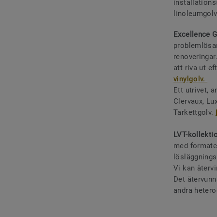
installations
linoleumgolv
Excellence G
problemlösar
renoveringar.
att riva ut 
vinylgolv.
Ett utrivet, 
Clervaux, Lu
Tarkettgolv.
LVT-kollekti
med formaten
lösläggnings
Vi kan återvi
Det återvunn
andra hetero