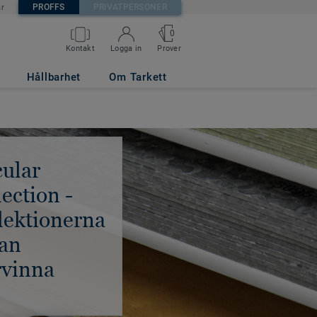
PROFFS
PRIVATPERSONER
är
0
Kontakt
Logga in
Prover
Hållbarhet
Om Tarkett
cular
lection -
lektionerna
kan
rvinna