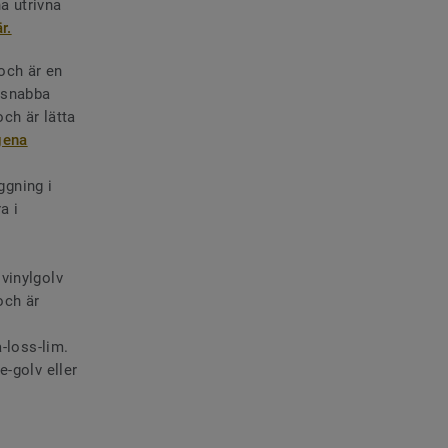
na utrivna
r.
och är en
å snabba
och är lätta
gena
ggning i
a i
vinylgolv
och är
-loss-lim.
e-golv eller