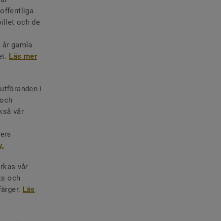
offentliga
illet och de
0 år gamla
et.
Läs mer
utföranden i
 och
kså vår
ters
v.
erkas vår
rts och
färger.
Läs