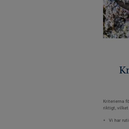
Kr
Kriterierna f
riktigt, vilke
Vi har rut