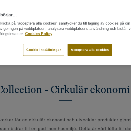
 börjar…
licka på "acceptera alla cookies" samtycker du till lagring av cookies på din 
navigeringen på webbplatsen, analysera webbplatsens användning och bistå i v
ringsinsatser.
Cookies Policy
 PÅ RIKTIGT
KRITERIERNA FÖR CIRCULAR COLLECTION
GOLVT
NING
BROSCHYR
Cookie-inställningar
Acceptera alla cookies
Collection - Cirkulär ekonomi 
 verkar för en cirkulär ekonomi och utvecklar produkter gjord
som bidrar till en god inomhusmiljö. Detta är vårt löfte till 