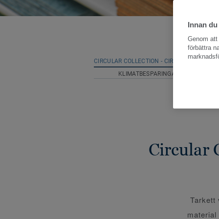
Innan du
Genom att k
förbättra 
marknadsfö
CIRCULAR COLLECTION - CIRKULÄR EKONOMI
KLIMATBESPARINGAR VID ÅTERVIN
Circular 
Tarkett
material 