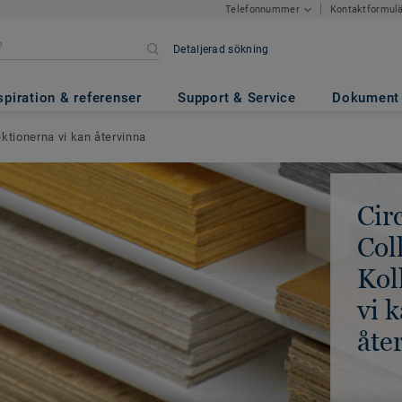
Kontaktformul
Telefonnummer
Detaljerad sökning
spiration & referenser
Support & Service
Dokument
lektionerna vi kan återvinna
Cir
Col
Kol
vi 
åte