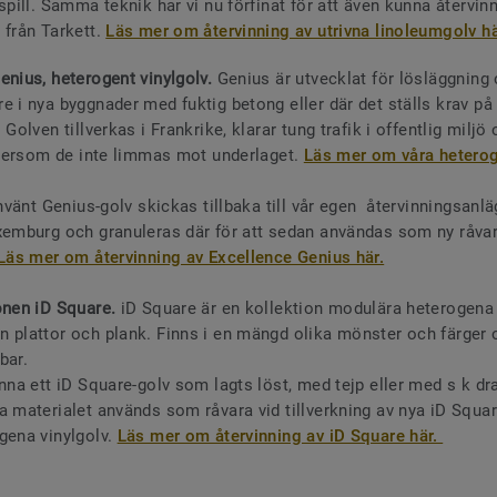
spill. Samma teknik har vi nu förfinat för att även kunna återvin
 från Tarkett.
Läs mer om återvinning av utrivna linoleumgolv hä
enius, heterogent vinylgolv.
Genius är utvecklat för lösläggning 
e i nya byggnader med fuktig betong eller där det ställs krav p
 Golven tillverkas i Frankrike, klarar tung trafik i offentlig miljö 
eftersom de inte limmas mot underlaget.
Läs mer om våra hetero
använt Genius-golv skickas tillbaka till vår egen återvinningsanlä
xemburg och granuleras där för att sedan användas som ny råvar
Läs mer om återvinning av Excellence Genius här.
onen iD Square.
iD Square är en kollektion modulära heterogena 
 plattor och plank. Finns i en mängd olika mönster och färger 
bar.
nna ett iD Square-golv som lagts löst, med tejp eller med s k dra
a materialet används som råvara vid tillverkning av nya iD Squar
gena vinylgolv.
Läs mer om återvinning av iD Square här.