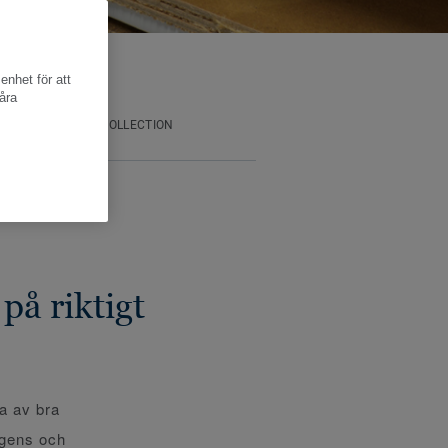
enhet för att
åra
YPER I CIRCULAR COLLECTION
på riktigt
a av bra
dagens och