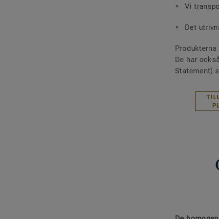
Vi transp
Det utrivn
Produkterna i
De har också
Statement) 
TIL
P
De homogena 