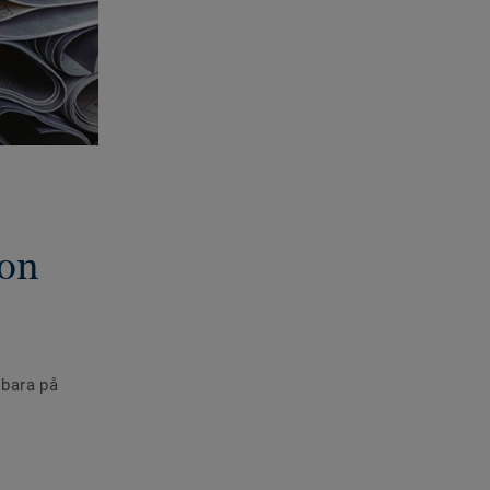
ion
sbara på