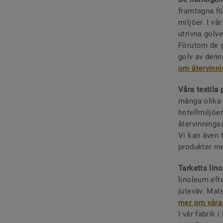
framtagna fö
miljöer. I vå
utrivna golv
Förutom de go
golv av denn
om återvinni
Våra textila
många olika 
hotellmiljöe
återvinnings
Vi kan även 
produkter me
Tarketts lin
linoleum efte
juteväv. Mate
mer om våra
I vår fabrik 