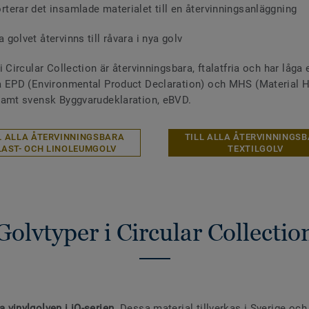
orterar det insamlade materialet till en återvinningsanläggning
a golvet återvinns till råvara i nya golv
 Circular Collection är återvinningsbara, ftalatfria och har låga
 EPD (Environmental Product Declaration) och MHS (Material H
samt svensk Byggvarudeklaration, eBVD.
L ALLA ÅTERVINNINGSBARA
TILL ALLA ÅTERVINNINGS
LAST- OCH LINOLEUMGOLV
TEXTILGOLV
Golvtyper i Circular Collectio
vinylgolven i iQ-serien.
Dessa material tillverkas i Sverige och