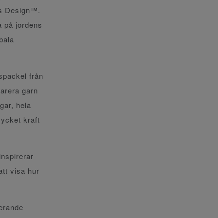
us Design™.
a på jordens
bala
spackel från
parera garn
gar, hela
mycket kraft
inspirerar
att visa hur
gerande