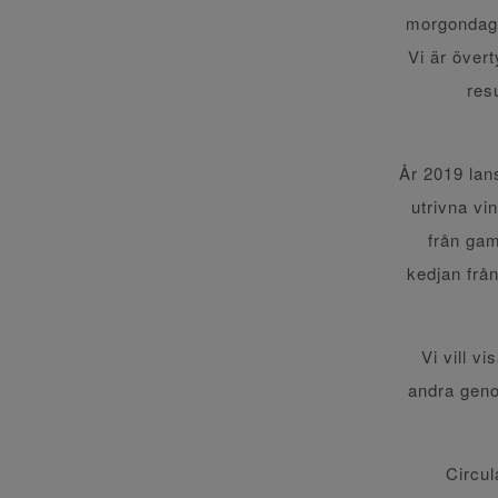
morgondage
Vi är övert
res
År 2019 lan
utrivna vi
från gam
kedjan från
Vi vill v
andra genom
Circul