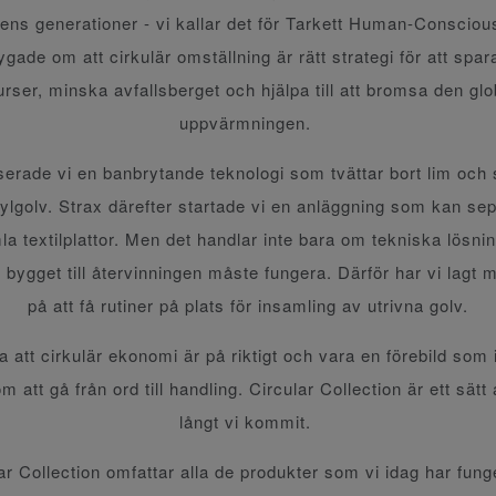
ns generationer - vi kallar det för Tarkett Human-Conscio
ygade om att cirkulär omställning är rätt strategi för att spar
urser, minska avfallsberget och hjälpa till att bromsa den glo
uppvärmningen.
serade vi en banbrytande teknologi som tvättar bort lim och 
nylgolv. Strax därefter startade vi en anläggning som kan se
la textilplattor. Men det handlar inte bara om tekniska lösnin
 bygget till återvinningen måste fungera. Därför har vi lagt 
på att få rutiner på plats för insamling av utrivna golv.
isa att cirkulär ekonomi är på riktigt och vara en förebild som 
 att gå från ord till handling. Circular Collection är ett sätt 
långt vi kommit.
ar Collection omfattar alla de produkter som vi idag har fun