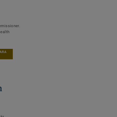
 emissioner.
ealth
BARA
n
 är