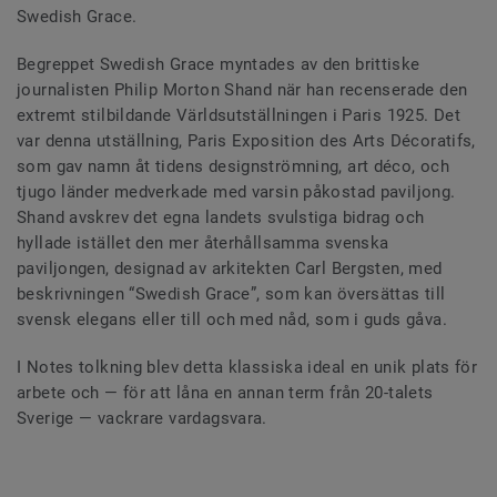
Swedish Grace.
Begreppet Swedish Grace myntades av den brittiske
journalisten Philip Morton Shand när han recenserade den
extremt stilbildande Världsutställningen i Paris 1925. Det
var denna utställning, Paris Exposition des Arts Décoratifs,
som gav namn åt tidens designströmning, art déco, och
tjugo länder medverkade med varsin påkostad paviljong.
Shand avskrev det egna landets svulstiga bidrag och
hyllade istället den mer återhållsamma svenska
paviljongen, designad av arkitekten Carl Bergsten, med
beskrivningen “Swedish Grace”, som kan översättas till
svensk elegans eller till och med nåd, som i guds gåva.
I Notes tolkning blev detta klassiska ideal en unik plats för
arbete och — för att låna en annan term från 20-talets
Sverige — vackrare vardagsvara.