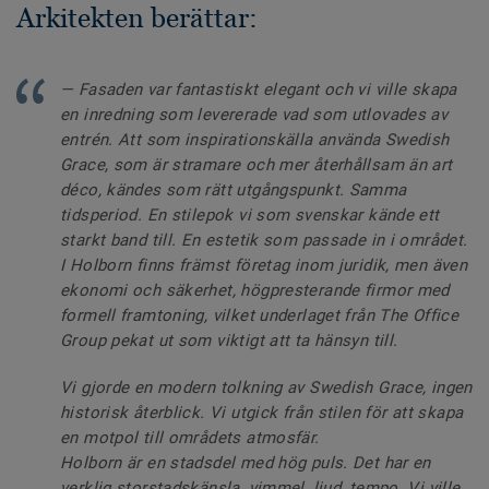
Arkitekten berättar:
— Fasaden var fantastiskt elegant och vi ville skapa
en inredning som levererade vad som utlovades av
entrén. Att som inspirationskälla använda Swedish
Grace, som är stramare och mer återhållsam än art
déco, kändes som rätt utgångspunkt. Samma
tidsperiod. En stilepok vi som svenskar kände ett
starkt band till. En estetik som passade in i området.
I Holborn finns främst företag inom juridik, men även
ekonomi och säkerhet, högpresterande firmor med
formell framtoning, vilket underlaget från The Office
Group pekat ut som viktigt att ta hänsyn till.
Vi gjorde en modern tolkning av Swedish Grace, ingen
historisk återblick. Vi utgick från stilen för att skapa
en motpol till områdets atmosfär.
Holborn är en stadsdel med hög puls. Det har en
verklig storstadskänsla, vimmel, ljud, tempo. Vi ville