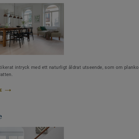
stikerat intryck med ett naturligt åldrat utseende, som om planko
atten.
E
e