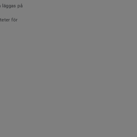
n läggas på
l
teter för