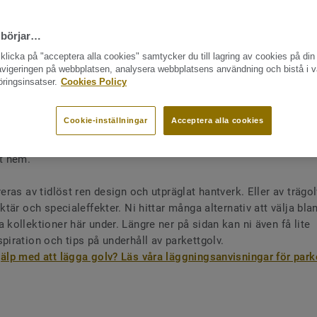
 börjar…
licka på "acceptera alla cookies" samtycker du till lagring av cookies på din 
navigeringen på webbplatsen, analysera webbplatsens användning och bistå i v
ringsinsatser.
Cookies Policy
bud
Cookie-inställningar
Acceptera alla cookies
heten och den stora variationen i våra kollektioner av parkettg
ektionerna är utvecklade för att matcha aktuella inredningstrende
gt hem.
reras av tidlöst ren design och utpräglat hantverk. Eller av träg
aktär och specialeffekter. Ni hittar många alternativ att välja bl
 kollektioner här under. Längre ner på sidan kan ni även få lite
spiration och tips på underhåll av parkettgolv.
jälp med att lägga golv? Läs våra läggningsanvisningar för parke