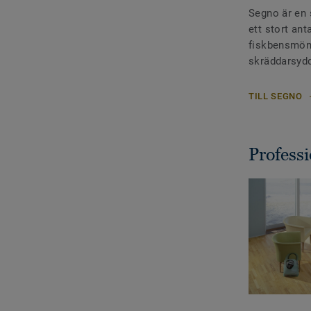
Segno är en 
ett stort ant
fiskbensmöns
skräddarsydd
TILL SEGNO
Profess