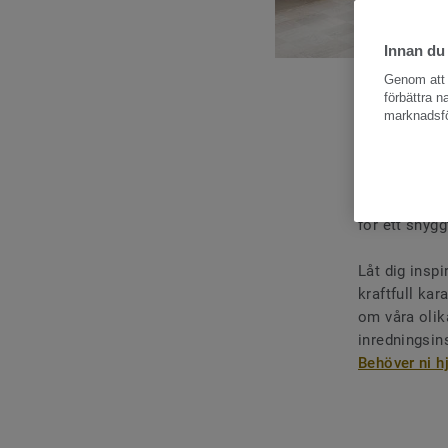
Innan du
Genom att k
förbättra 
marknadsfö
Vårt ut
Upptäck skön
trägolv. Koll
för ett snyg
Låt dig inspi
kraftfull kar
om våra olika
inredningsin
Behöver ni h