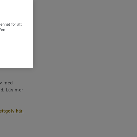
enhet för att
åra
olv och
r och stilar
olv med
and. Läs mer
ttgolv här.