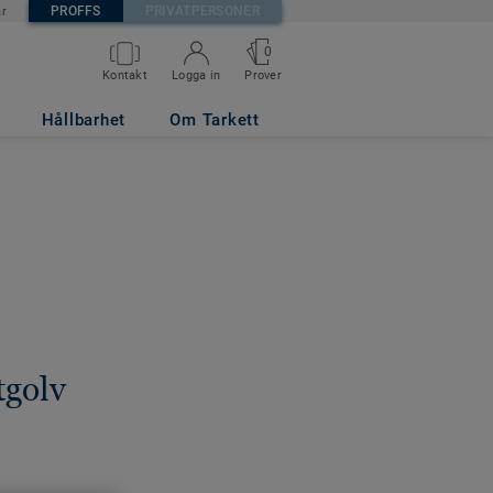
PROFFS
PRIVATPERSONER
är
0
Kontakt
Logga in
Prover
Hållbarhet
Om Tarkett
tgolv