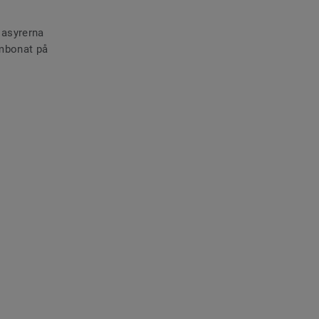
 lasyrerna
ombonat på