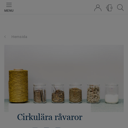
0
MENU
Hemsida
Cirkulära råvaror