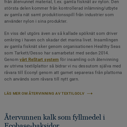
från återvunnet material, t.ex. gamla fisknät av nylon. Den
största delen kommer från kontrollerad inlämning/utbyte
av gamla nät samt produktionsspill från industrier som
använder nylon i sina produkter.
En viss del utgörs även av så kallade spöknät som driver
omkring i haven och skadar det marina livet. Insamlingen
av gamla fisknät sker genom organisationen Healthy Seas
som Tarkett/Desso har samarbetat med sedan 2014.
Genom
vårt ReStart system
för insamling och återvinning
av utrivna textilplattor så bidrar vi nu dessutom själva med
råvara till Econyl genom att garnet separeras från plattorna
och används som råvara till nytt garn.
LÄS MER OM ÅTERVINNING AV TEXTILGOLV
Återvunnen kalk som fyllmedel i
Ecobase-baksidor