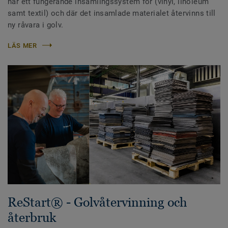
har ett fungerande insamlingssystem för (vinyl, linoleum
samt textil) och där det insamlade materialet återvinns till
ny råvara i golv.
LÄS MER
ReStart® - Golvåtervinning och
återbruk