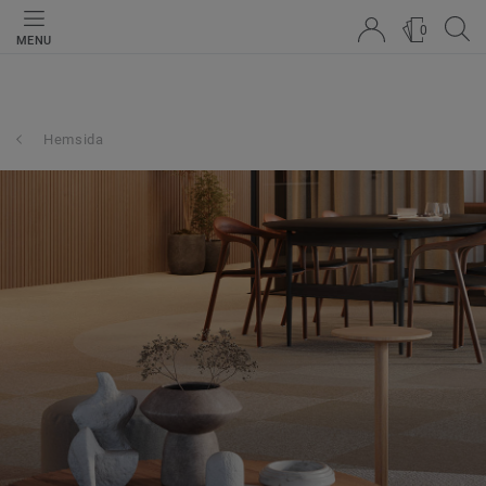
0
MENU
Hemsida