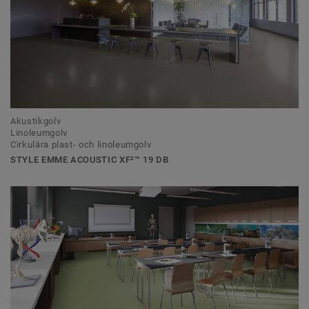
Akustikgolv
Linoleumgolv
Cirkulära plast- och linoleumgolv
STYLE EMME ACOUSTIC XF²™ 19 DB