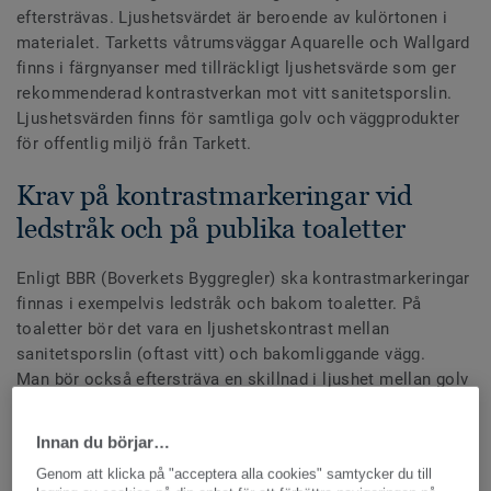
eftersträvas. Ljushetsvärdet är beroende av kulörtonen i
materialet. Tarketts våtrumsväggar Aquarelle och Wallgard
finns i färgnyanser med tillräckligt ljushetsvärde som ger
rekommenderad kontrastverkan mot vitt sanitetsporslin.
Ljushetsvärden finns för samtliga golv och väggprodukter
för offentlig miljö från Tarkett.
Krav på kontrastmarkeringar vid
ledstråk och på publika toaletter
Enligt BBR (Boverkets Byggregler) ska kontrastmarkeringar
finnas i exempelvis ledstråk och bakom toaletter. På
toaletter bör det vara en ljushetskontrast mellan
sanitetsporslin (oftast vitt) och bakomliggande vägg.
Man bör också eftersträva en skillnad i ljushet mellan golv
och vägg. Ett bra sätt att förtydliga rumsupplevelsen för
människor med nedsatt orienteringsförmåga är att använda
Innan du börjar…
kontrastfärger i väggvinklar.
Genom att klicka på "acceptera alla cookies" samtycker du till