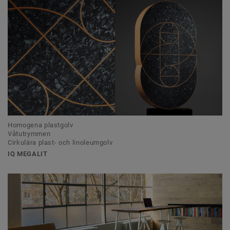
Homogena plastgolv
Våtutrymmen
Cirkulära plast- och linoleumgolv
IQ MEGALIT