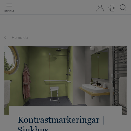
0
MENU
Hemsida
Kontrastmarkeringar |
Sjukhus