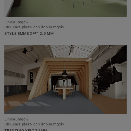
Linoleumgolv
Cirkulära plast- och linoleumgolv
STYLE EMME XF²™ 2.5 MM
Linoleumgolv
Cirkulära plast- och linoleumgolv
TRENTINO XF²™ 2,5MM