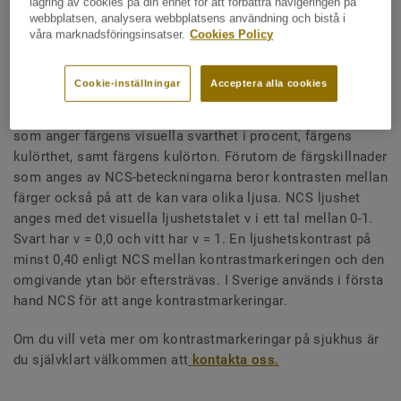
lagring av cookies på din enhet för att förbättra navigeringen på
Om NCS-ljushet
webbplatsen, analysera webbplatsens användning och bistå i
våra marknadsföringsinsatser.
Cookies Policy
NCS (Natural Colour System) är ett system för att beskriva
hur alla ytfärger uppfattas. NCS är ett gemensamt
Cookie-inställningar
Acceptera alla cookies
färgspråk som används oberoende av färgfabrikat. Varje
färg har en unik siffer- och bokstavskod (t ex S 1040-R20B)
som anger färgens visuella svarthet i procent, färgens
kulörthet, samt färgens kulörton. Förutom de färgskillnader
som anges av NCS-beteckningarna beror kontrasten mellan
färger också på att de kan vara olika ljusa. NCS ljushet
anges med det visuella ljushetstalet v i ett tal mellan 0-1.
Svart har v = 0,0 och vitt har v = 1. En ljushetskontrast på
minst 0,40 enligt NCS mellan kontrastmarkeringen och den
omgivande ytan bör eftersträvas. I Sverige används i första
hand NCS för att ange kontrastmarkeringar.
Om du vill veta mer om kontrastmarkeringar på sjukhus är
du självklart välkommen att
kontakta oss.