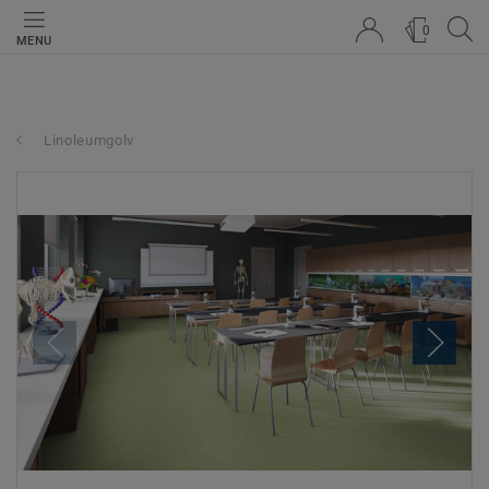
0
MENU
Linoleumgolv