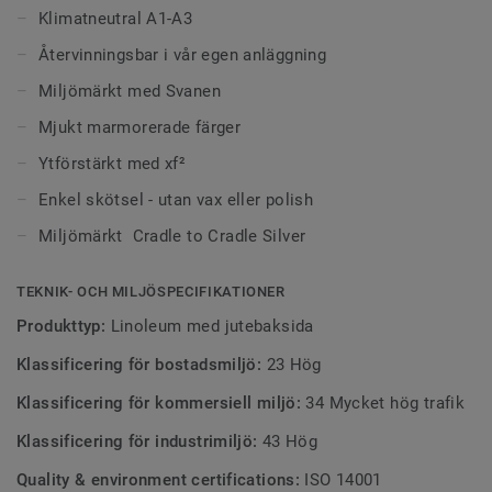
4 färger finns i
akustikutförande
med 19 dB
Klimatneutral A1-A3
stegljudsdämpning, resterande färger går att
Återvinningsbar i vår egen anläggning
specialbeställa.
Miljömärkt med Svanen
Rullarnas bredd varierar mellan 1,95 m och 2,0 m, beroende
Mjukt marmorerade färger
på tillgänglighet. Kontrollera alltid aktuell bredd vid
beställning.
Ytförstärkt med xf²
Enkel skötsel - utan vax eller polish
Miljömärkt Cradle to Cradle Silver
TEKNIK- OCH MILJÖSPECIFIKATIONER
Produkttyp:
Linoleum med jutebaksida
Klassificering för bostadsmiljö:
23 Hög
Klassificering för kommersiell miljö:
34 Mycket hög trafik
Klassificering för industrimiljö:
43 Hög
Quality & environment certifications:
ISO 14001