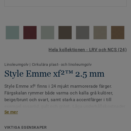
Hela kollektionen - LRV och NCS (24)
Linoleumgolv
|
Cirkulära plast- och linoleumgolv
Style Emme xf²™ 2.5 mm
Style Emme xf² finns i 24 mjukt marmorerade färger.
Färgskalan rymmer både varma och kalla grå kulörer,
beige/brunt och svart, samt starka accentfärger i till
exempel rosaröd, gult och grönt. Låga underhållskostnader
Se mer
tack vare den slitstarka xf²-ytan, som inte ska behandlas
med vax eller polish.
VIKTIGA EGENSKAPER