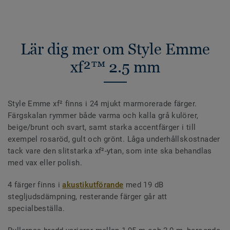
Lär dig mer om Style Emme
xf²™ 2.5 mm
Style Emme xf² finns i 24 mjukt marmorerade färger.
Färgskalan rymmer både varma och kalla grå kulörer,
beige/brunt och svart, samt starka accentfärger i till
exempel rosaröd, gult och grönt. Låga underhållskostnader
tack vare den slitstarka xf²-ytan, som inte ska behandlas
med vax eller polish.
4 färger finns i
akustikutförande
med 19 dB
stegljudsdämpning, resterande färger går att
specialbeställa.