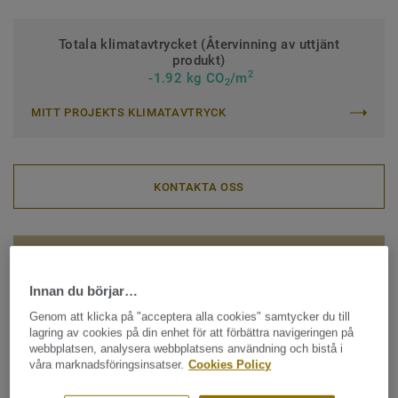
Totala klimatavtrycket (Återvinning av uttjänt
produkt)
2
-1.92 kg CO
/m
2
MITT PROJEKTS KLIMATAVTRYCK
KONTAKTA OSS
BESTÄLL PROV
Innan du börjar…
Genom att klicka på "acceptera alla cookies" samtycker du till
lagring av cookies på din enhet för att förbättra navigeringen på
webbplatsen, analysera webbplatsens användning och bistå i
Se alla Style Emme xf²™ 2.5
våra marknadsföringsinsatser.
Cookies Policy
mm