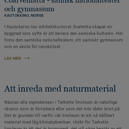
och gymnasium
KAUTOKEINO,
NORGE
I Kautokeino har arkitektkontoret Snøhetta skapat en
byggnad vars syfte är att bevara den samiska kulturen. Här
finns den samiska nationalteatern, ett samiskt gymnasium
och en skola för renskötsel.
LÄS MER
Att inreda med naturmaterial
Nästan alla ingredienser i Tarketts linoleum är naturliga
råvaror som är förnybara eller som det inte råder brist på.
Det är grunden till varför vår linoleum är ett så hållbart
material med låg klimatpåverkan. Unikt för Tarketts
linoleum är att det är homogent, det vill säga består av ett