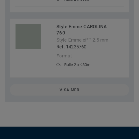
Style Emme CAROLINA
760
Style Emme xf²™ 2.5 mm
Ref. 14235760
Format
Rulle 2 x ≤30m
VISA MER