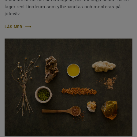
lager rent linoleum som ytbehandlas och monteras på
juteväv.
LÄS MER