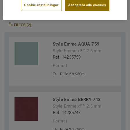
Cookie-inställningar
Acceptera alla cookies
FILTER (2)
Style Emme AQUA 759
Style Emme xf²™ 2.5 mm
Ref. 14235759
Format
Rulle 2 x ≤30m
Style Emme BERRY 743
Style Emme xf²™ 2.5 mm
Ref. 14235743
Format
Rulle 2 x ≤30m