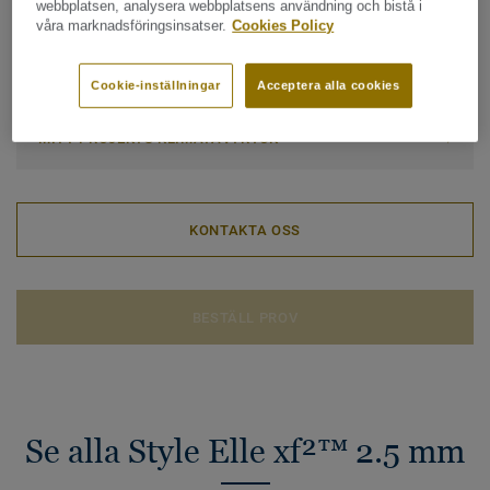
webbplatsen, analysera webbplatsens användning och bistå i
våra marknadsföringsinsatser.
Cookies Policy
Totala klimatavtrycket (Återvinning av uttjänt
produkt)
Cookie-inställningar
Acceptera alla cookies
2
-1.92 kg CO
/m
2
MITT PROJEKTS KLIMATAVTRYCK
KONTAKTA OSS
BESTÄLL PROV
Se alla Style Elle xf²™ 2.5 mm