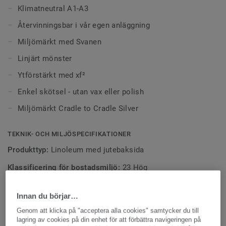
Klimatneutral A1-A3
Återvinningsbar i vår egen anläggning
Miljömärkt med Svanen
Linjärt mönster
Ytförstärkt med xf²
Enkel skötsel - utan vax eller polish
Miljömärkt Cradle to Cradle Silver
TEKNIK- OCH MILJÖSPECIFIKATIONER
Produkttyp:
Linoleum med jutebaksida
Klassificering för bostadsmiljö:
23 Hög
Klassificering för kommersiell miljö:
34 Mycket hög trafik
Innan du börjar…
Klassificering för industrimiljö:
43 Hög
Genom att klicka på "acceptera alla cookies" samtycker du till
Quality & environment certifications:
ISO 14001
lagring av cookies på din enhet för att förbättra navigeringen på