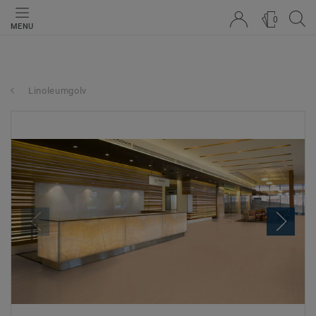
0
MENU
Linoleumgolv