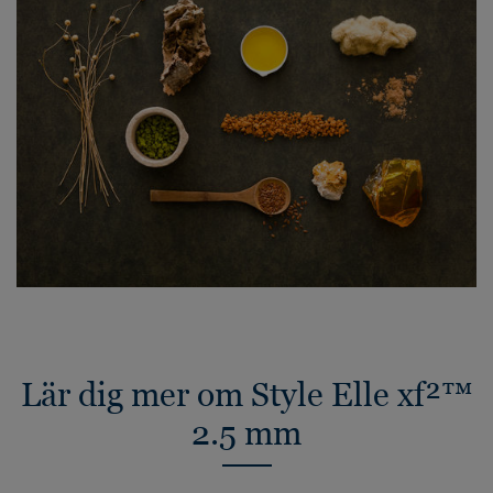
Lär dig mer om Style Elle xf²™
2.5 mm