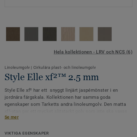
Hela kollektionen - LRV och NCS (6)
Linoleumgolv
|
Cirkulära plast- och linoleumgolv
Style Elle xf²™ 2.5 mm
Style Elle xf² har ett snyggt linjärt jaspémönster i en
jordnära färgskala. Kollektionen har samma goda
egenskaper som Tarketts andra linoleumgolv. Den matta
xf²-ytan ger ett mycket slitstarkt golv som inte ska vaxas
Se mer
eller polishbehandlas. Samtliga färger går också att
specialbeställa i akustikutförande med 19 dB
stegljudsdämpning.
VIKTIGA EGENSKAPER