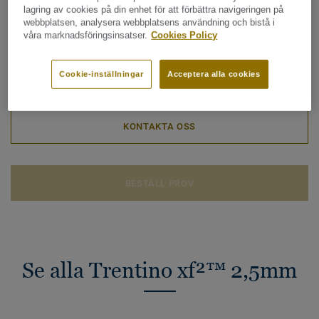
lagring av cookies på din enhet för att förbättra navigeringen på
Totala klimatavtrycket (Återvinning av uttjänt
webbplatsen, analysera webbplatsens användning och bistå i
produkt)
våra marknadsföringsinsatser.
Cookies Policy
2
-1.92 kg CO
/m
2
MITT PROJEKTS KLIMATAVTRYCK
Cookie-inställningar
Acceptera alla cookies
KONTAKTA OSS
BESTÄLL PROV
Se alla Trentino xf²™ 2,5mm