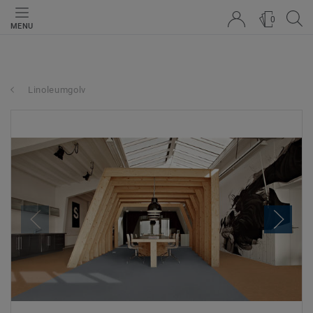
0
MENU
Linoleumgolv