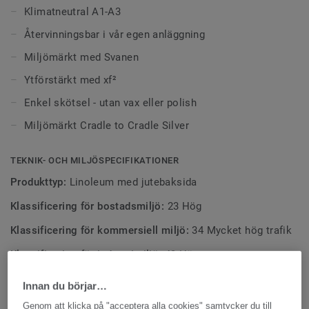
Klimatneutral A1-A3
Återvinningsbar i vår egen anläggning
Miljömärkt med Svanen
Ytförstärkt med xf²
Enkel skötsel - utan vax eller polish
Miljömärkt Cradle to Cradle Silver
TEKNIK- OCH MILJÖSPECIFIKATIONER
Produkttyp:
Linoleum med jutebaksida
Klassificering för bostadsmiljö:
23 Hög
Klassificering för kommersiell miljö:
34 Mycket hög trafik
Klassificering för industrimiljö:
43 Hög
Quality & environment certifications:
ISO 14001
Innan du börjar…
Genom att klicka på "acceptera alla cookies" samtycker du till