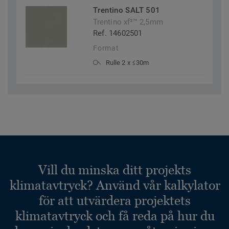
Trentino SALT 501
Trentino xf²™ 2,5mm
Ref. 14602501
Format
Rulle 2 x ≤30m
Vill du minska ditt projekts
klimatavtryck? Använd vår kalkylator
för att utvärdera projektets
klimatavtryck och få reda på hur du