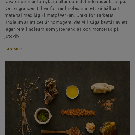
råvaror som är förnybara eller som det inte råder brist på.
Det är grunden till varför vår linoleum är ett så hållbart
material med låg klimatpåverkan. Unikt för Tarketts
linoleum är att det är homogent, det vill säga består av ett
lager rent linoleum som ytbehandlas och monteras på
juteväv.
LÄS MER