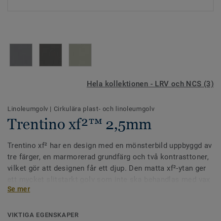
Hela kollektionen - LRV och NCS (3)
Linoleumgolv
|
Cirkulära plast- och linoleumgolv
Trentino xf²™ 2,5mm
Trentino xf² har en design med en mönsterbild uppbyggd av
tre färger, en marmorerad grundfärg och två kontrasttoner,
vilket gör att designen får ett djup. Den matta xf²-ytan ger
ett mycket slitstarkt golv som inte ska behandlas med vax
Se mer
eller polish.Samtliga färger går också att specialbeställa i
akustikutförande med 19 dB stegljudsdämpning.
VIKTIGA EGENSKAPER