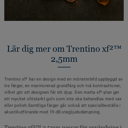
Lär dig mer om Trentino xf²™
2,5mm
Trentino xf² har en design med en mönsterbild uppbyggd av
tre färger, en marmorerad grundfärg och två kontrasttoner,
vilket gör att designen får ett djup. Den matta xf²-ytan ger
ett mycket slitstarkt golv som inte ska behandlas med vax
eller polish.Samtliga färger går också att specialbeställa i
akustikutförande med 19 dB stegljudsdämpning.
Trentino xf²™ 2,5mm passar för användning i