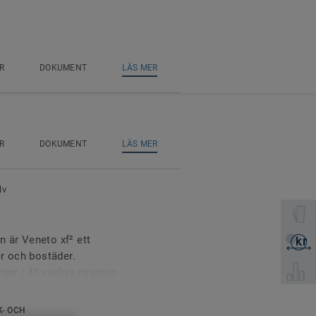
R
DOKUMENT
LÄS MER
R
DOKUMENT
LÄS MER
lv
Välj en 
 är Veneto xf² ett
kr
Skicka 
r och bostäder.
Välj pro
ärger i 41 vackra nyanser.
Veneto xf² klimatneutral
K- OCH