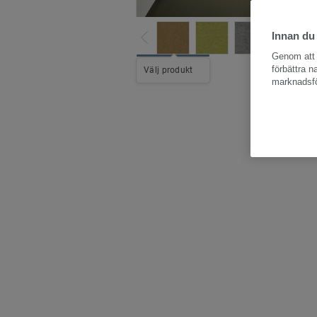
Innan du
Genom att k
Hela kollektio
förbättra 
Välj produkt
marknadsfö