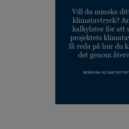
Veneto GRAPHITE 906
Vill du minska dit
Ref. 14172906
klimatavtryck? A
kalkylator för att
Veneto GREY 793
Ref. 14172793
projektets klimata
få reda på hur du 
det genom återv
BERÄKNA KLIMATAVTRY