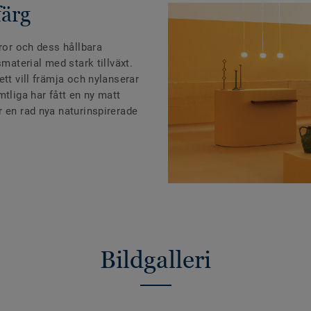
färg
aror och dess hållbara
smaterial med stark tillväxt.
tt vill främja och nylanserar
mtliga har fått en ny matt
 en rad nya naturinspirerade
Bildgalleri