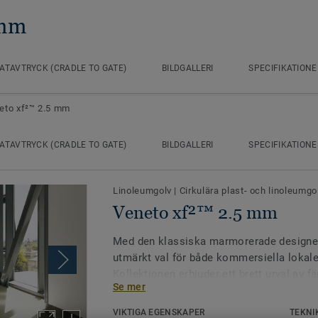
 mm
ATAVTRYCK (CRADLE TO GATE)
BILDGALLERI
SPECIFIKATIONE
eto xf²™ 2.5 mm
ATAVTRYCK (CRADLE TO GATE)
BILDGALLERI
SPECIFIKATIONE
Linoleumgolv
|
Cirkulära plast- och linoleumgo
Veneto xf²™ 2.5 mm
Med den klassiska marmorerade designen
utmärkt val för både kommersiella lokale
Kollektionen erbjuder ett brett urval av f
Se mer
Likt alla våra kompakta linoleumgolv är 
VIKTIGA EGENSKAPER
TEKNI