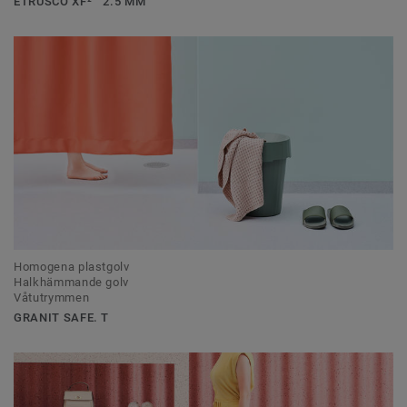
ETRUSCO XF²™ 2.5 MM
Homogena plastgolv
Halkhämmande golv
Våtutrymmen
GRANIT SAFE. T