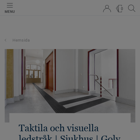
0
MENU
Hemsida
Taktila och visuella
ledstråk | Sjukhus | Golv