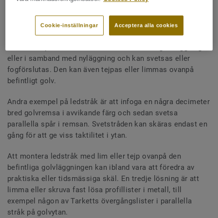
Cookie-inställningar
Acceptera alla cookies
Tarkett erbjuder en 305 mm bred remsa av PVC – Tarkett
Tactile Strip. Remsan kan fällas ner i befintlig beläggning
eller i samband med nyläggning och kan svetsas eller
fogförslutas. Den kan även tejpas eller limmas ovanpå
befintligt golv.
Andra exempel på ledstråk är att infoga en några decimeter
bred golvremsa i avvikande färg och sedan svetsa
parallella spår i remsan. Svetstråden kan skäras endast en
gång för att ge viss taktilitet i ytan.
Att montera ledstråk med lim eller tejp ovanpå den
befintliga golvläggningen kan ibland vara att föredra av
praktiska eller tidsmässiga skäl. En tredje lösning är att
limma eller skruva fast lösa profillister i metall, till
exempel någon av Tarketts övergångslister i parallella
stråk på golvytan.