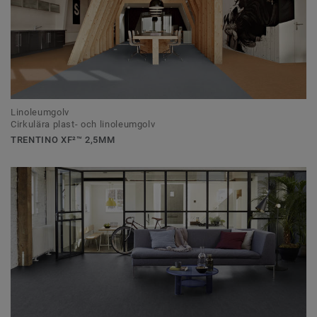
Linoleumgolv
Cirkulära plast- och linoleumgolv
TRENTINO XF²™ 2,5MM