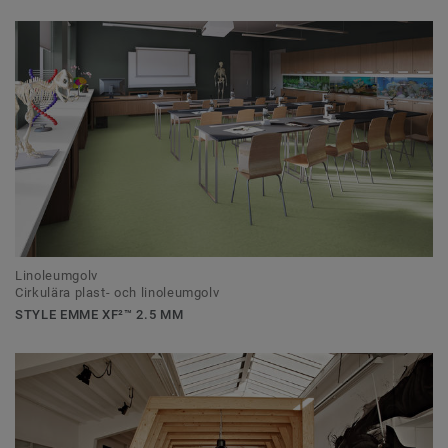
Linoleumgolv
Cirkulära plast- och linoleumgolv
STYLE EMME XF²™ 2.5 MM