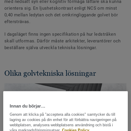
med nedsatt syn eller kognitiv förmåga lättare ska kunna
orientera sig. En ljushetskontrast enligt NCS om minst
0,40 mellan ledytan och det omkringliggande golvet bör
eftersträvas.
I dagsläget finns ingen specifikation på hur ledstråken
skall utformas. Därför måste arkitekter, leverantörer och
beställare själva utveckla tekniska lösningar.
Olika golvtekniska lösningar
Innan du börjar…
Genom att klicka på "acceptera alla cookies" samtycker du till
lagring av cookies på din enhet för att förbättra navigeringen på
webbplatsen, analysera webbplatsens användning och bistå i
våra marknadsföringsinsatser.
Cookies Policy