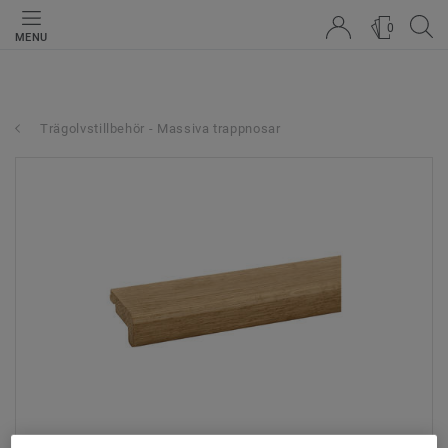
0
MENU
Trägolvstillbehör - Massiva trappnosar