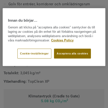
inte samtliga krav enligt EN 14904.
Golv för entréer, korridorer och omklädningsrum
Tålig mot intrycksmärken och slitage
Lågt rullmotstånd
Innan du börjar…
Genom att klicka på "acceptera alla cookies" samtycker du till
Kostnadseffektivt underhåll
lagring av cookies på din enhet för att förbättra navigeringen på
webbplatsen, analysera webbplatsens användning och bistå i
TEKNIK- OCH MILJÖSPECIFIKATIONER
våra marknadsföringsinsatser.
Cookies Policy
Produkttyp:
Heterogen golvbeläggning (polyvinylklorid)
Cookie-inställningar
Acceptera alla cookies
Tjocklek, slitskikt:
0,80 mm
Total tjocklek, mm:
2 mm
Totalvikt:
3,045 kg/m²
Ytbehandling:
TopClean XP
Klimatavtryck (Cradle to Gate)
2
5.08 kg CO
/m
2