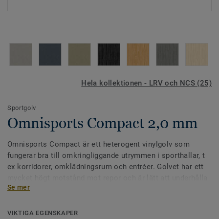
Hela kollektionen - LRV och NCS (25)
Sportgolv
Omnisports Compact 2,0 mm
Omnisports Compact är ett heterogent vinylgolv som
fungerar bra till omkringliggande utrymmen i sporthallar, t
ex korridorer, omklädningsrum och entréer. Golvet har ett
mycket högt motstånd mot repor och är lätt att underhålla
Se mer
tack vare vår ytbehandling TopClean XP.
Omnisports Compact saknar punktelasticitet och uppfyller
VIKTIGA EGENSKAPER