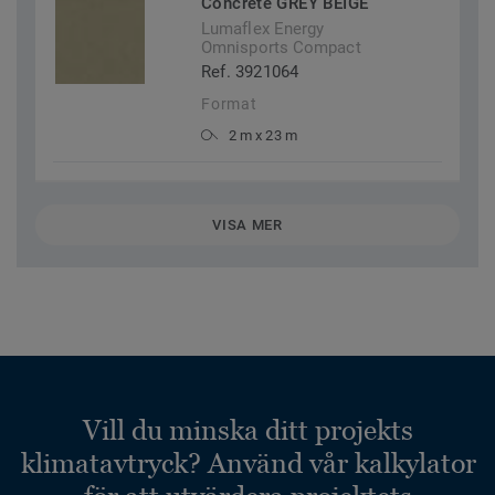
Concrete GREY BEIGE
Lumaflex Energy
Omnisports Compact
Ref. 3921064
Format
2 m x 23 m
VISA MER
Vill du minska ditt projekts
klimatavtryck? Använd vår kalkylator