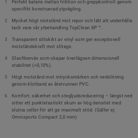
Perfekt balans mellan friktion och greppkontroll genom
specifikt konstruerad ytprägling.
Mycket högt motstånd mot repor och lätt att underhålla
tack vare vår ytbehandling TopClean XP ™.
Transparent slitskikt av vinyl som ger exceptionell
motståndskraft mot slitage.
Glasfiberväv som skapar överlägsen dimensionell
stabilitet (<0,10%).
Högt motstånd mot intrycksmärken och nedslitning
genom klotband av återvunnen PVC.
Komfort, säkerhet och stegljudsreducering – längst ned
sitter ett punktelastiskt skum av hög densitet med
slutna celler för att ge maximalt stöd. (Gäller ej
Omnisports Compact 2,0 mm)