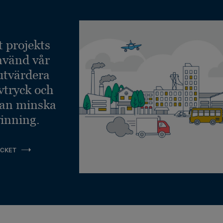
t projekts
nvänd vår
 utvärdera
vtryck och
kan minska
inning.
CKET