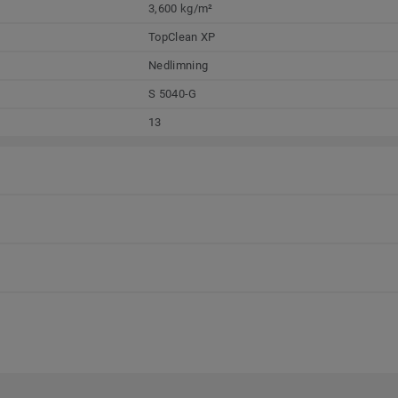
3,600 kg/m²
TopClean XP
Nedlimning
S 5040-G
13