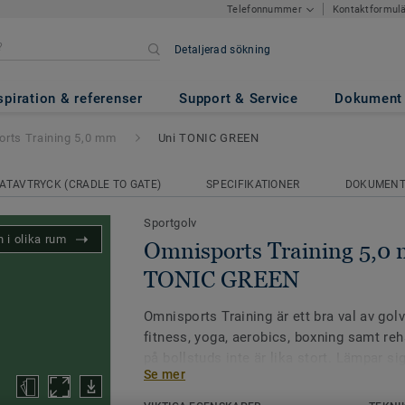
Kontaktformul
Telefonnummer
Detaljerad sökning
ing 5,0 mm
- Uni TONIC GREE
spiration & referenser
Support & Service
Dokument
rts Training 5,0 mm
Uni TONIC GREEN
ATAVTRYCK (CRADLE TO GATE)
SPECIFIKATIONER
DOKUMEN
Sportgolv
 i olika rum
Omnisports Training 5,0 
TONIC GREEN
Omnisports Training är ett bra val av gol
fitness, yoga, aerobics, boxning samt reh
på bollstuds inte är lika stort. Lämpar si
Se mer
Omnisports Training har ytbehandlingen