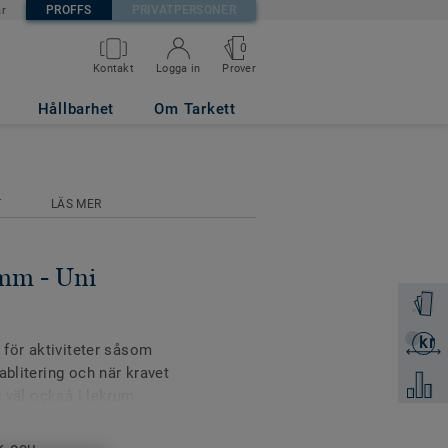
PROFFS
PRIVATPERSONER
är
0
Prover
Kontakt
Logga in
N
Hållbarhet
Om Tarkett
T
LÄS MER
mm - Uni
Beställ 
kr
Skicka 
v för aktiviteter såsom
ablitering och när kravet
Jämför
g väl också i lekrum.
 Top Clean XP som ger