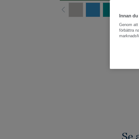
Innan du
Hela kollektio
Genom att k
förbättra 
marknadsfö
Se 