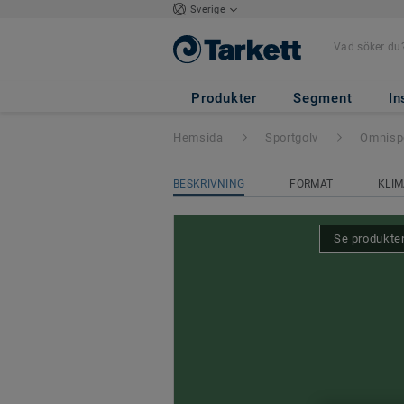
Sverige
Omnisports Train
Produkter
Segment
In
Hemsida
Sportgolv
Omnispo
BESKRIVNING
FORMAT
KLIM
Se produkten