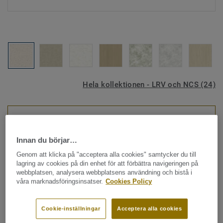
Hela kollektionen - LRV och NCS (24)
SE PRODUKTEN I OLIKA RUM
Innan du börjar…
Väggmatta
Genom att klicka på "acceptera alla cookies" samtycker du till
ProtectWall 1,5 - Gemstone
lagring av cookies på din enhet för att förbättra navigeringen på
webbplatsen, analysera webbplatsens användning och bistå i
PASTEL
våra marknadsföringsinsatser.
Cookies Policy
ProtectWall en slittålig väggmatta av ftalatfri vinyl,
Cookie-inställningar
Acceptera alla cookies
designad för korridorer och patientrum i mycket krävande