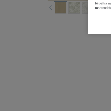
förbättra 
marknadsfö
Hela kollektio