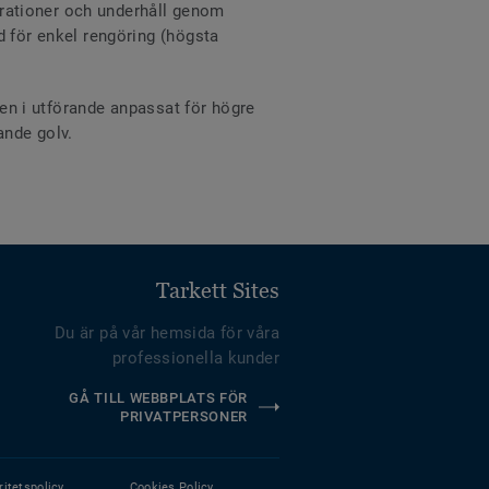
parationer och underhåll genom
d för enkel rengöring (högsta
ven i utförande anpassat för högre
ande golv.
Tarkett Sites
Du är på vår hemsida för våra
professionella kunder
GÅ TILL WEBBPLATS FÖR
PRIVATPERSONER
ritetspolicy
Cookies Policy