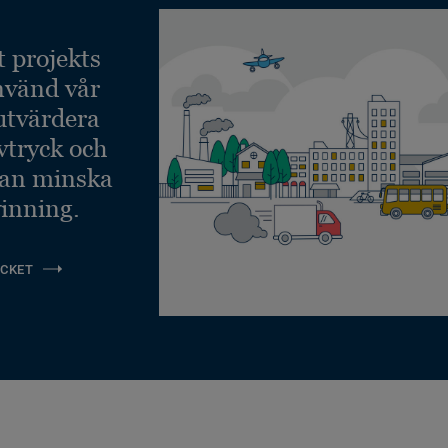
t projekts
nvänd vår
 utvärdera
vtryck och
kan minska
inning.
CKET