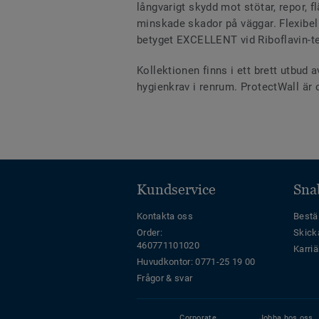
långvarigt skydd mot stötar, repor, 
minskade skador på väggar. Flexibel 
betyget EXCELLENT vid Riboflavin-t
Kollektionen finns i ett brett utbud 
hygienkrav i renrum. ProtectWall är
Kundservice
Sna
Kontakta oss
Bestäl
Order:
Skick
460771101020
Karriä
Huvudkontor: 0771-25 19 00
Frågor & svar
Corporate
Jobba hos oss