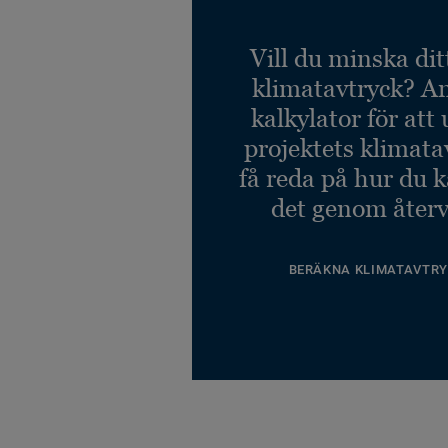
Vill du minska dit
klimatavtryck? A
kalkylator för att
projektets klimata
få reda på hur du 
det genom återv
BERÄKNA KLIMATAVTRY