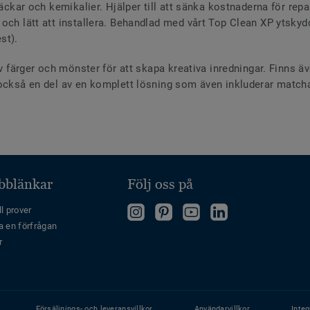
fläckar och kemikalier. Hjälper till att sänka kostnaderna för re
och lätt att installera. Behandlad med vårt Top Clean XP ytskyd
est).
av färger och mönster för att skapa kreativa inredningar. Finns ä
 också en del av en komplett lösning som även inkluderar match
bblänkar
Följ oss på
"Följ
Follow
Follow
Follow
l prover
a en förfrågan
oss
us
us
us
r
på
on
on
on
Instagram"
Pinterest
YouTube
LinkedIn
Försäljnings- och leveransvillkor
Användarvillkor
Integ