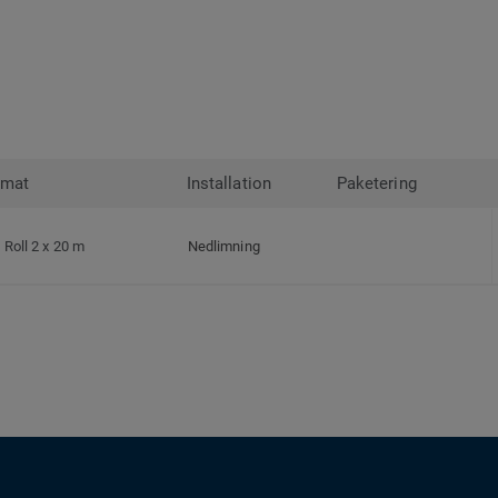
rmat
Installation
Paketering
Roll 2 x 20 m
Nedlimning