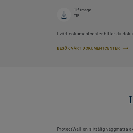
Tif Image
TIF
I vårt dokumentcenter hittar du dok
BESÖK VÅRT DOKUMENTCENTER
ProtectWall en slittålig väggmatta av