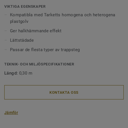
Trappnosarna finns också med skarp vinkel, då med 2R i
VIKTIGA EGENSKAPER
böjningsradie för trappor som är över 16 cm höga. Vi har
Kompatibla med Tarketts homogena och heterogena
även trappnosar i aluminium för områden med högre trafik.
plastgolv
Ger halkhämmande effekt
Lättstädade
Passar de flesta typer av trappsteg
TEKNIK- OCH MILJÖSPECIFIKATIONER
Längd:
0,30 m
KONTAKTA OSS
Jämför