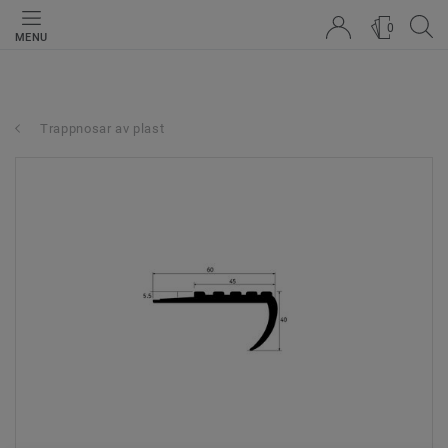
0
MENU
Trappnosar av plast