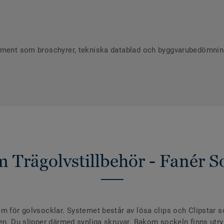
ument som broschyrer, tekniska datablad och byggvarubedömninga
 Trägolvstillbehör - Fanér So
em för golvsocklar. Systemet består av lösa clips och Clipstar 
sen. Du slipper därmed synliga skruvar. Bakom sockeln finns utr