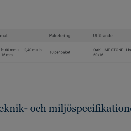
rmat
Paketering
Utförande
h: 60 mm × L: 2,40 m × b:
OAK LIME STONE
-
Lis
10 per paket
16 mm
60x16
eknik- och miljöspecifikation