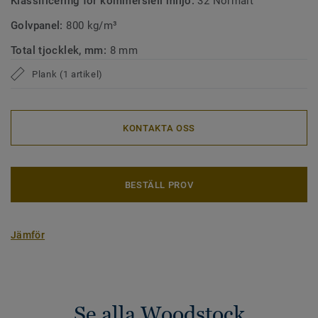
Klassificering för kommersiell miljö:
32 Normalt
Golvpanel:
800 kg/m³
Total tjocklek, mm:
8 mm
Plank (1 artikel)
KONTAKTA OSS
BESTÄLL PROV
Jämför
Se alla Woodstock