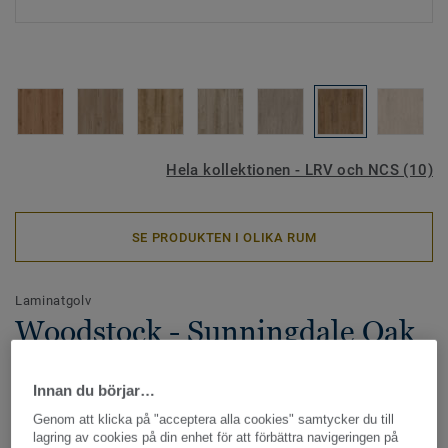
Hela kollektionen - LRV och NCS (10)
SE PRODUKTEN I OLIKA RUM
Laminatgolv
Woodstock - Sunningdale Oak
NATURE
Innan du börjar…
I Woodstock-kollektionen finns ett stort urval av
Genom att klicka på "acceptera alla cookies" samtycker du till
trädesigner med både lugna och rustika uttryck.
lagring av cookies på din enhet för att förbättra navigeringen på