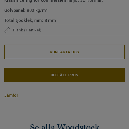
Klassificering för kommersiell miljö:
32 Normalt
Golvpanel:
800 kg/m³
Total tjocklek, mm:
8 mm
Plank (1 artikel)
KONTAKTA OSS
BESTÄLL PROV
Jämför
Se alla Woodstock