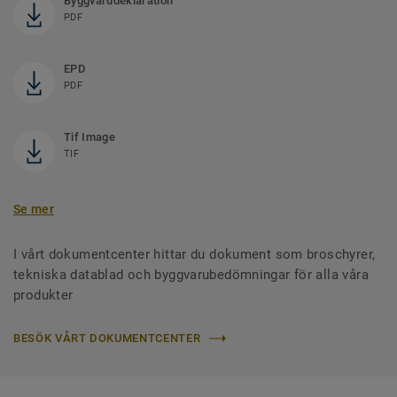
Byggvarudeklaration
PDF
EPD
PDF
Tif Image
TIF
Se mer
I vårt dokumentcenter hittar du dokument som broschyrer,
tekniska datablad och byggvarubedömningar för alla våra
produkter
BESÖK VÅRT DOKUMENTCENTER