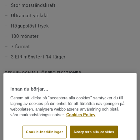
måttlig till hög trafik.
Stor motståndskraft
Ultramatt ytskikt
Högupplöst tryck
100 mönster
7 format
3 EiR-mönster i 14 färger
TEKNIK- OCH MILJÖSPECIFIKATIONER
Produkttyp:
Heterogen golvbeläggning (polyvinylklorid)
Innan du börjar…
Klassificering för bostadsmiljö:
23 Hög
Genom att klicka på "acceptera alla cookies" samtycker du till
Klassificering för kommersiell miljö:
33 Hög trafik
lagring av cookies på din enhet för att förbättra navigeringen på
webbplatsen, analysera webbplatsens användning och bistå i
Klassificering för industrimiljö:
42 Normal
våra marknadsföringsinsatser.
Cookies Policy
Profil:
10 år
Cookie-inställningar
Acceptera alla cookies