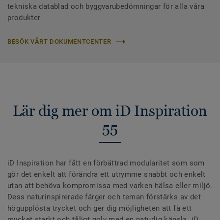
tekniska datablad och byggvarubedömningar för alla våra
produkter
BESÖK VÅRT DOKUMENTCENTER
Lär dig mer om iD Inspiration
55
iD Inspiration har fått en förbättrad modularitet som som
gör det enkelt att förändra ett utrymme snabbt och enkelt
utan att behöva kompromissa med varken hälsa eller miljö.
Dess naturinspirerade färger och teman förstärks av det
högupplösta trycket och ger dig möjligheten att få ett
mycket starkt och tåligt golv med en naturlig känsla. iD