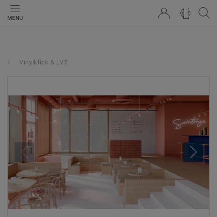
0
MENU
Vinylklick & LVT