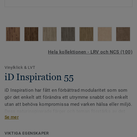
Hela kollektionen - LRV och NCS (100)
Vinylklick & LVT
iD Inspiration 55
iD Inspiration har fått en förbättrad modularitet som som
gör det enkelt att förändra ett utrymme snabbt och enkelt
utan att behöva kompromissa med varken hälsa eller miljö.
Dess naturinspirerade färger och teman förstärks av det
Se mer
högupplösta trycket och ger dig möjligheten att få ett
mycket starkt och tåligt golv med en naturlig känsla. iD
Inspiration 55 är avsett för kommersiella miljöer med
VIKTIGA EGENSKAPER