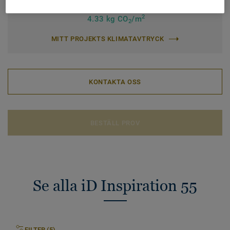
Klimatavtryck (Cradle to Gate)
2
4.33 kg CO
/m
2
MITT PROJEKTS KLIMATAVTRYCK
KONTAKTA OSS
BESTÄLL PROV
Se alla iD Inspiration 55
FILTER (5)