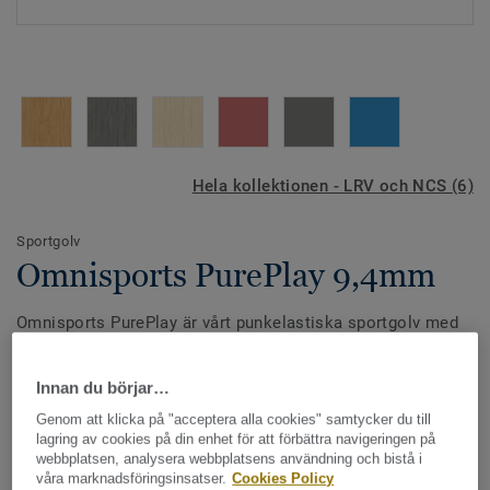
Hela kollektionen - LRV och NCS (6)
Sportgolv
Omnisports PurePlay 9,4mm
Omnisports PurePlay är vårt punkelastiska sportgolv med
högst prestanda och kan möta högt ställda krav när det
kommer till skydd och komfort. Lämpligt golv för både
Innan du börjar…
grundskola, gymnasium och elitidrott tack vare sin höga
Se mer
Genom att klicka på "acceptera alla cookies" samtycker du till
stötupptagningsförmåga.
lagring av cookies på din enhet för att förbättra navigeringen på
webbplatsen, analysera webbplatsens användning och bistå i
Omnisports PurePlay är ytförstärkt med TopClean XP som
VIKTIGA EGENSKAPER
våra marknadsföringsinsatser.
Cookies Policy