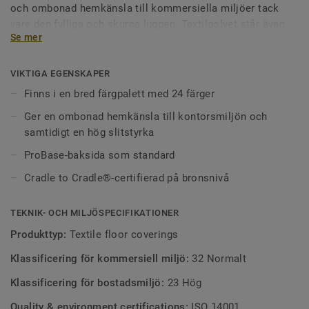
och ombonad hemkänsla till kommersiella miljöer tack
vare den fylliga och skurna luggen. Textilgolvet står även
Se mer
emot högt slitage. Kollektionen finns i en bred färgpalett -
från neutrala och beiga toner, till färgstarka kulörer i rött,
lila och guldfärgade toner.
VIKTIGA EGENSKAPER
Finns i en bred färgpalett med 24 färger
Ger en ombonad hemkänsla till kontorsmiljön och
samtidigt en hög slitstyrka
ProBase-baksida som standard
Cradle to Cradle®-certifierad på bronsnivå
TEKNIK- OCH MILJÖSPECIFIKATIONER
Produkttyp:
Textile floor coverings
Klassificering för kommersiell miljö:
32 Normalt
Klassificering för bostadsmiljö:
23 Hög
Quality & environment certifications:
ISO 14001