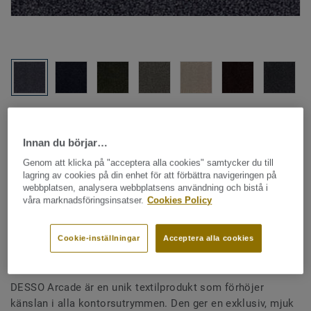
Hela kollektionen - LRV och NCS (24)
Innan du börjar…
Genom att klicka på "acceptera alla cookies" samtycker du till
SE PRODUKTEN I OLIKA RUM
lagring av cookies på din enhet för att förbättra navigeringen på
webbplatsen, analysera webbplatsens användning och bistå i
våra marknadsföringsinsatser.
Cookies Policy
Textilgolv - plattor
|
Lösläggning
Arcade - Arcade B023 9013
Cookie-inställningar
Acceptera alla cookies
DESSO Arcade är en unik textilprodukt som förhöjer
känslan i alla kontorsutrymmen. Den ger en exklusiv, mjuk