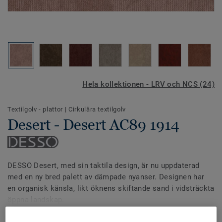
Hela kollektionen - LRV och NCS (24)
Textilgolv - plattor
|
Cirkulära textilgolv
Desert - Desert AC89 1914
DESSO Desert, med sin taktila design, är nu uppdaterad
med en ny bred palett av dämpade nyanser. Designen har
en organisk känsla, likt öknens skiftande sand i vidsträckta
öppna landskap.
Se mer
Ett textilgolv med en möjlighet att leka med olika ytor som