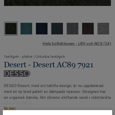
Hela kollektionen - LRV och NCS (24)
Textilgolv - plattor
|
Cirkulära textilgolv
Desert - Desert AC89 7921
DESSO Desert, med sin taktila design, är nu uppdaterad
med en ny bred palett av dämpade nyanser. Designen har
en organisk känsla, likt öknens skiftande sand i vidsträckta
öppna landskap.
Se mer
Ett textilgolv med en möjlighet att leka med olika ytor som