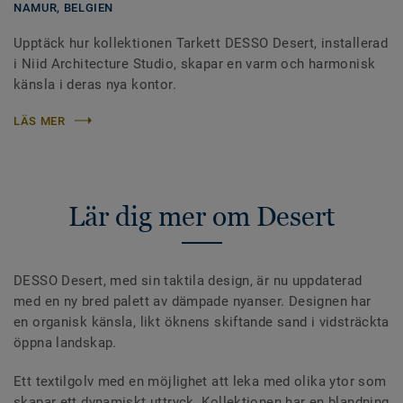
NAMUR,
BELGIEN
Upptäck hur kollektionen Tarkett DESSO Desert, installerad
i Niid Architecture Studio, skapar en varm och harmonisk
känsla i deras nya kontor.
LÄS MER
Lär dig mer om Desert
DESSO Desert, med sin taktila design, är nu uppdaterad
med en ny bred palett av dämpade nyanser. Designen har
en organisk känsla, likt öknens skiftande sand i vidsträckta
öppna landskap.
Ett textilgolv med en möjlighet att leka med olika ytor som
skapar ett dynamiskt uttryck. Kollektionen har en blandning