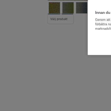
Innan du
Hela kollekti
Välj produkt
Genom att k
förbättra 
marknadsfö