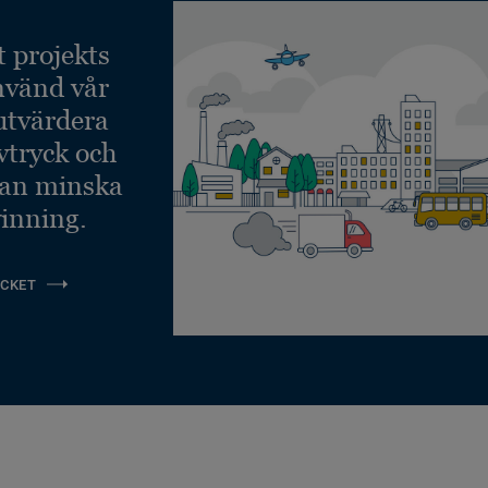
t projekts
nvänd vår
 utvärdera
vtryck och
kan minska
inning.
CKET