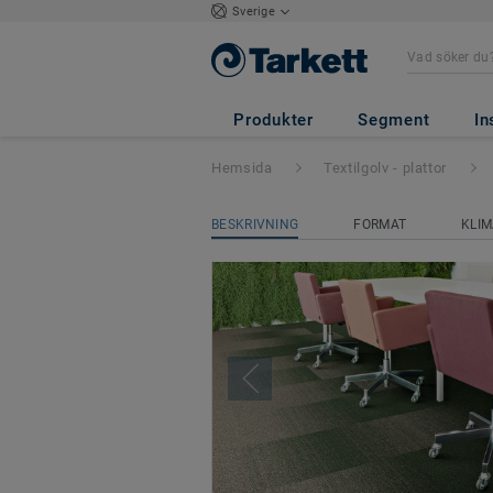
Sverige
Fuse
Produkter
Segment
In
Hemsida
Textilgolv - plattor
BESKRIVNING
FORMAT
KLIM