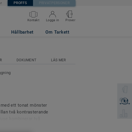
PROFFS
PRIVATPERSONER
är
0
Prover
Kontakt
Logga in
Hållbarhet
Om Tarkett
R
DOKUMENT
LÄS MER
ggning
Välj en 
kr
Skicka 
 med ett tonat mönster
ellan två kontrasterande
Välj pro
Fuse kombinerar två
s rangen. Det gör det