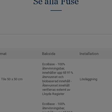
Se alla Fuse
rmat
Baksida
Installation
EcoBase - 100%
återvinningsbar,
innehåller upp till 91%
återvunnet och
Tile 50 x 50 cm
Lösläggning
biobaserad innehåll -
Återvunnet innehåll
verifieras externt av
Lloyds Register
EcoBase - 100%
återvinningsbar,