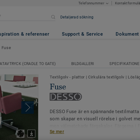
Kontaktformul
Telefonnummer
Detaljerad sökning
spiration & referenser
Support & Service
Dokument
Fuse
ATAVTRYCK (CRADLE TO GATE)
BILDGALLERI
SPECIFIKATIONE
Textilgolv - plattor
|
Cirkulära textilgolv
|
Löslä
Fuse
DESSO Fuse är en spännande textilmatta
som skapar en visuell rörelse i golvet m
men välmatchade färgskalor. Färgerna i 
Se mer
färgtoner från den enfärgade DESSO Field