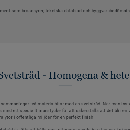
ument som broschyrer, tekniska datablad och byggvarubedömninga
Svetstråd - Homogena & hete
 sammanfogar två materialbitar med en svetstråd. När man install
ed ett speciellt munstycke för att säkerställa att det blir en va
ytor i offentliga miljöer för en perfekt finish.
råd är lätta att hålla rena eftersom smuts inte fastnar i skar