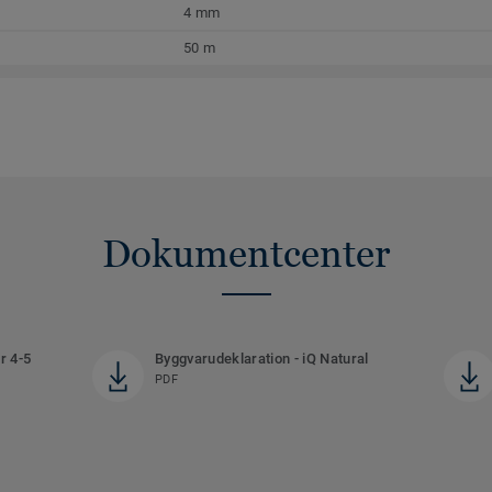
4 mm
50 m
Dokumentcenter
r 4-5
Byggvarudeklaration - iQ Natural
PDF