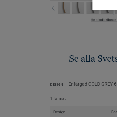
Hela kollektionen
Se alla Sve
Enfärgad COLD GREY 6
DESIGN
1 format
Design
Fo