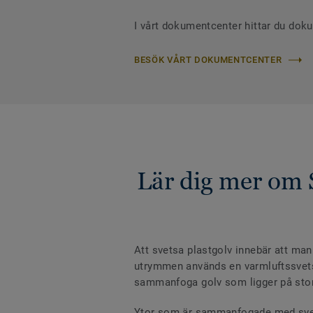
I vårt dokumentcenter hittar du dok
BESÖK VÅRT DOKUMENTCENTER
Lär dig mer om 
Att svetsa plastgolv innebär att man
utrymmen används en varmluftssvets m
sammanfoga golv som ligger på stora 
Ytor som är sammanfogade med svetst