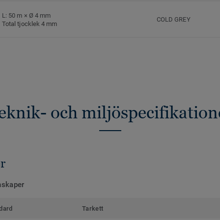
L: 50 m × Ø 4 mm
COLD GREY
Total tjocklek 4 mm
eknik- och miljöspecifikation
r
nskaper
dard
Tarkett