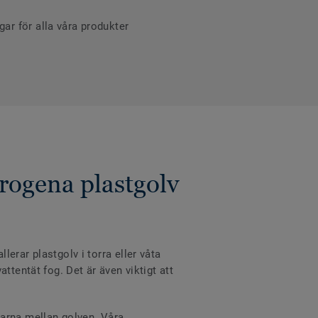
r för alla våra produkter
rogena plastgolv
erar plastgolv i torra eller våta
ttentät fog. Det är även viktigt att
varna mellan golven. Våra