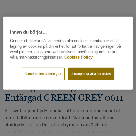
Innan du börjar…
Genom att klicka på "acceptera alla cookies" samtycker du till
lagring av cookies på din enhet för att förbättra navigeringen på
Hela kollektionen - LRV och NCS (1355)
webbplatsen, analysera webbplatsens användning och bistå i
våra marknadsföringsinsatser.
Cookies Policy
Alla tillbehör
|
Svetstråd
Svetstråd - Homogena &
Cookie-inställningar
Acceptera alla cookies
heterogena plastgolv -
Enfärgad GREEN GREY 0611
Att svetsa plastgolv innebär att man sammanfogar två
materialbitar med en svetstråd. När man installerar
plastgolv i torra eller våta utrymmen används en
varmluftssvets med ett speciellt munstycke för att