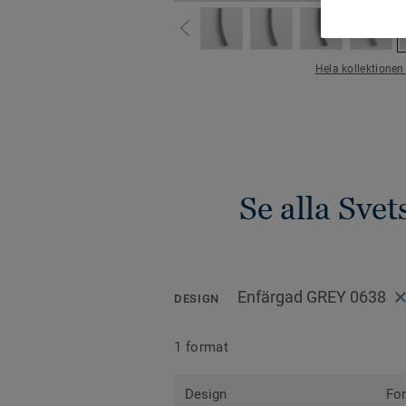
Hela kollektionen
Se alla Sve
Enfärgad GREY 0638
DESIGN
1 format
Design
Fo