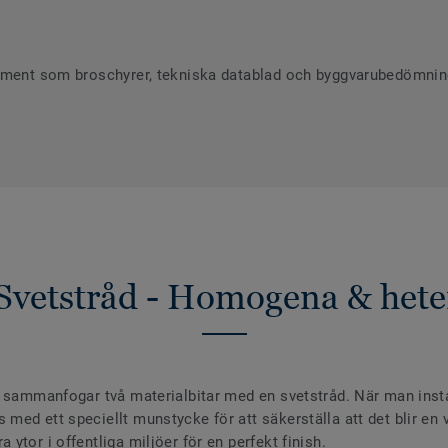
ument som broschyrer, tekniska datablad och byggvarubedömninga
Svetstråd - Homogena & hete
 sammanfogar två materialbitar med en svetstråd. När man install
ed ett speciellt munstycke för att säkerställa att det blir en va
ytor i offentliga miljöer för en perfekt finish.