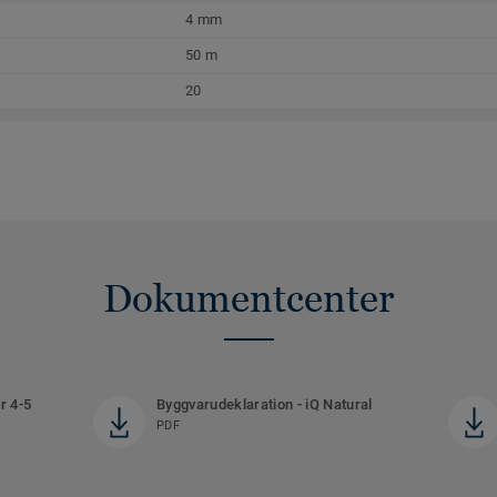
4 mm
50 m
20
Dokumentcenter
r 4-5
Byggvarudeklaration - iQ Natural
PDF