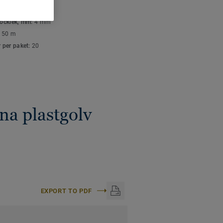
K- OCH
ish.
SPECIFIKATIONER
tjocklek, mm:
4 mm
är lätta att hålla rena
:
50 m
mellan golven. Våra
r per paket:
20
e kan framhäva,
d materialen de
na plastgolv
EXPORT TO PDF