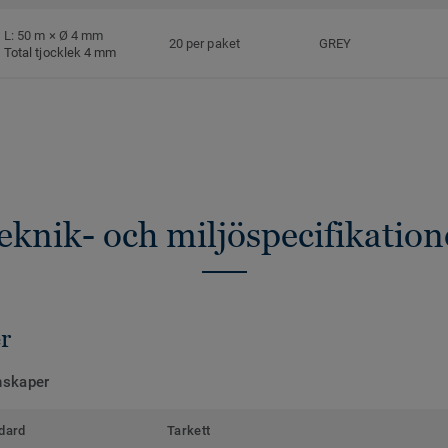
L: 50 m × Ø 4 mm
20 per paket
GREY
Total tjocklek 4 mm
eknik- och miljöspecifikation
r
nskaper
dard
Tarkett