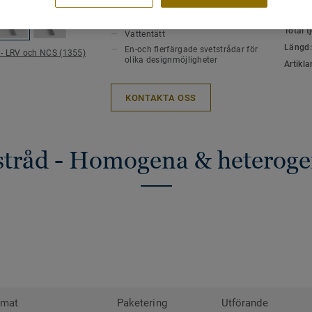
VIKTIGA EGENSKAPER
TEKNI
ytor i offentliga miljöer för en perfekt fin
MILJÖ
Varmluftssvets
Total 
Vattentätt
Ytor som är sammanfogade med svetstråd 
Längd
En-och flerfärgade svetstrådar för
 - LRV och NCS (1355)
eftersom smuts inte fastnar i skarvarna 
olika designmöjligheter
Artikla
svetstrådar finns i alla möjliga färger. D
kontrastrera , dölja eller gå ton i ton me
KONTAKTA OSS
sammanfogar.
tstråd - Homogena & heteroge
rmat
Paketering
Utförande