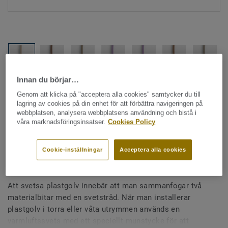
Innan du börjar…
Hela kollektionen - LRV och NCS (1355)
Genom att klicka på "acceptera alla cookies" samtycker du till
lagring av cookies på din enhet för att förbättra navigeringen på
Alla tillbehör
|
Svetstråd
webbplatsen, analysera webbplatsens användning och bistå i
våra marknadsföringsinsatser.
Cookies Policy
Svetstråd - Homogena &
heterogena plastgolv -
Cookie-inställningar
Acceptera alla cookies
Enfärgad GULVIT 0514
Att svetsa plastgolv innebär att man sammanfogar två
materialbitar med en svetstråd. När man installerar
plastgolv i torra eller våta utrymmen används en
varmluftssvets med ett speciellt munstycke för att