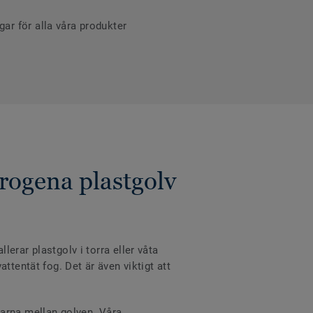
r för alla våra produkter
rogena plastgolv
erar plastgolv i torra eller våta
ttentät fog. Det är även viktigt att
varna mellan golven. Våra