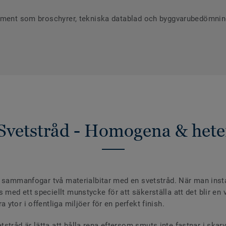
ument som broschyrer, tekniska datablad och byggvarubedömninga
Svetstråd - Homogena & hete
 sammanfogar två materialbitar med en svetstråd. När man install
ed ett speciellt munstycke för att säkerställa att det blir en va
ytor i offentliga miljöer för en perfekt finish.
råd är lätta att hålla rena eftersom smuts inte fastnar i skar