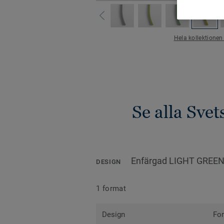
Hela kollektionen
Se alla Sve
Enfärgad LIGHT GREEN
DESIGN
1 format
Design
Fo