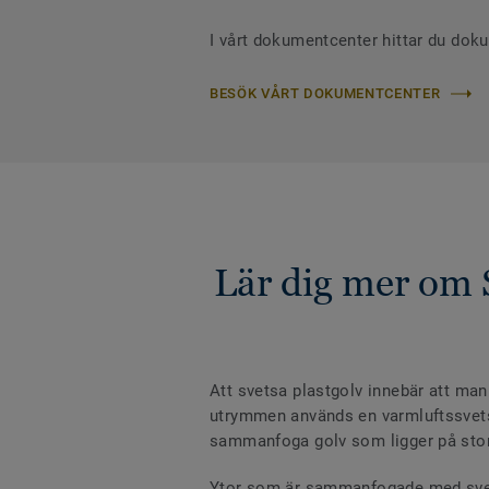
I vårt dokumentcenter hittar du dok
BESÖK VÅRT DOKUMENTCENTER
Lär dig mer om 
Att svetsa plastgolv innebär att man
utrymmen används en varmluftssvets m
sammanfoga golv som ligger på stora 
Ytor som är sammanfogade med svetst