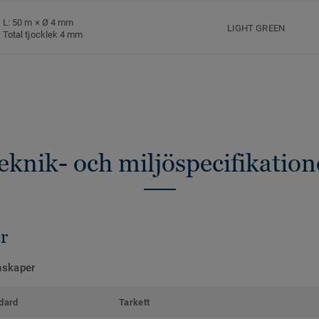
L: 50 m × Ø 4 mm
LIGHT GREEN
Total tjocklek 4 mm
eknik- och miljöspecifikation
r
nskaper
dard
Tarkett