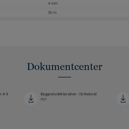
4 mm
50 m
Dokumentcenter
r 4-5
Byggvarudeklaration - iQ Natural
PDF