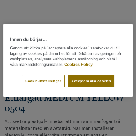
Innan du börjar…
Genom att klicka på "acceptera alla cookies" samtycker du till
Hela kollektionen - LRV och NCS (1355)
lagring av cookies på din enhet för att förbättra navigeringen på
webbplatsen, analysera webbplatsens användning och bistå i
våra marknadsföringsinsatser.
Cookies Policy
Alla tillbehör
|
Svetstråd
Svetstråd - Homogena &
Cookie-inställningar
Acceptera alla cookies
heterogena plastgolv -
Enfärgad MEDIUM YELLOW
0504
Att svetsa plastgolv innebär att man sammanfogar två
materialbitar med en svetstråd. När man installerar
plastgolv i torra eller våta utrymmen används en