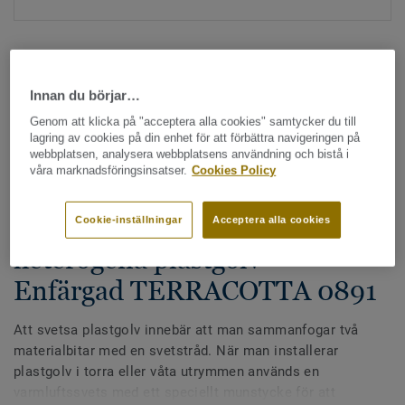
Innan du börjar…
Genom att klicka på "acceptera alla cookies" samtycker du till
lagring av cookies på din enhet för att förbättra navigeringen på
Hela kollektionen - LRV och NCS (1355)
webbplatsen, analysera webbplatsens användning och bistå i
våra marknadsföringsinsatser.
Cookies Policy
Alla tillbehör
|
Svetstråd
Svetstråd - Homogena &
Cookie-inställningar
Acceptera alla cookies
heterogena plastgolv -
Enfärgad TERRACOTTA 0891
Att svetsa plastgolv innebär att man sammanfogar två
materialbitar med en svetstråd. När man installerar
plastgolv i torra eller våta utrymmen används en
varmluftssvets med ett speciellt munstycke för att