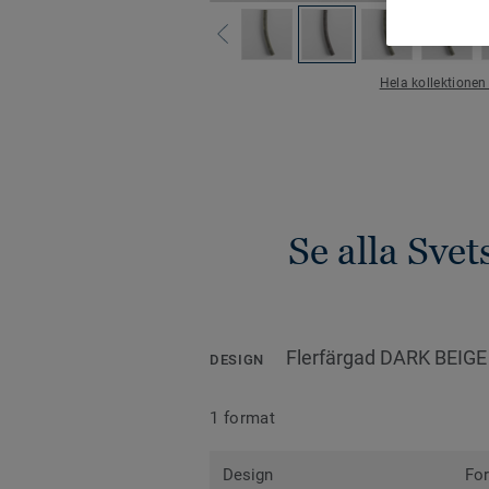
Hela kollektionen
Se alla Sve
Flerfärgad DARK BEIGE
DESIGN
1 format
Design
Fo