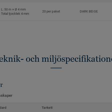
L: 50 m × Ø 4 mm
20 per paket
DARK BEIGE
Total tjocklek 4 mm
eknik- och miljöspecifikation
r
nskaper
dard
Tarkett