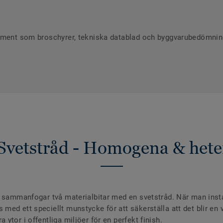
ument som broschyrer, tekniska datablad och byggvarubedömninga
Svetstråd - Homogena & hete
 sammanfogar två materialbitar med en svetstråd. När man install
ed ett speciellt munstycke för att säkerställa att det blir en va
ytor i offentliga miljöer för en perfekt finish.