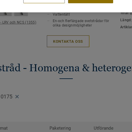
VIKTIGA EGENSKAPER
TEKNI
ytor i offentliga miljöer för en perfekt fin
MILJÖ
Varmluftssvets
Total 
Vattentätt
Ytor som är sammanfogade med svetstråd 
Längd
En-och flerfärgade svetstrådar för
 - LRV och NCS (1355)
eftersom smuts inte fastnar i skarvarna 
olika designmöjligheter
Artikla
svetstrådar finns i alla möjliga färger. D
kontrastrera , dölja eller gå ton i ton me
KONTAKTA OSS
sammanfogar.
tstråd - Homogena & heteroge
 0175
rmat
Paketering
Utförande