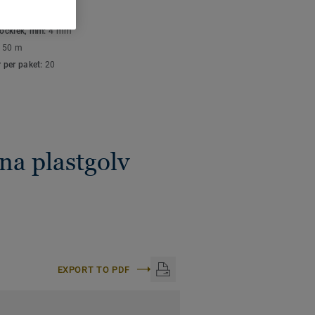
K- OCH
ish.
SPECIFIKATIONER
tjocklek, mm:
4 mm
är lätta att hålla rena
:
50 m
mellan golven. Våra
r per paket:
20
e kan framhäva,
d materialen de
na plastgolv
EXPORT TO PDF