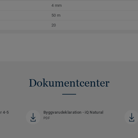
4 mm
50 m
20
Dokumentcenter
r 4-5
Byggvarudeklaration - iQ Natural
PDF