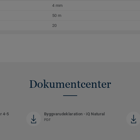
4 mm
50 m
20
Dokumentcenter
r 4-5
Byggvarudeklaration - iQ Natural
PDF