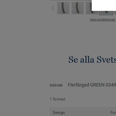
Hela kollektionen
Se alla Sve
Flerfärgad GREEN 0349
DESIGN
1 format
Design
Fo