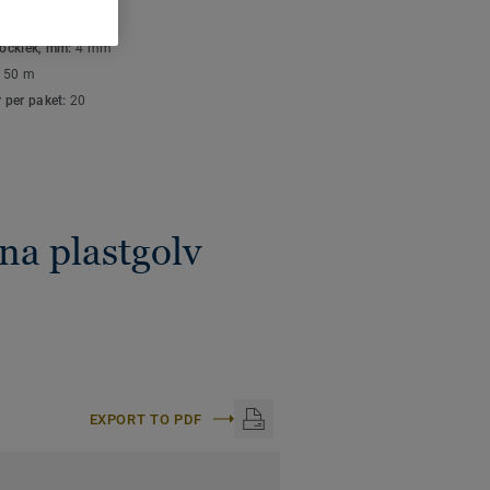
K- OCH
ish.
SPECIFIKATIONER
tjocklek, mm:
4 mm
är lätta att hålla rena
:
50 m
mellan golven. Våra
r per paket:
20
e kan framhäva,
d materialen de
na plastgolv
EXPORT TO PDF