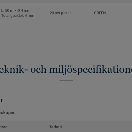
L: 50 m × Ø 4 mm
20 per paket
GREEN
Total tjocklek 4 mm
eknik- och miljöspecifikation
r
nskaper
dard
Tarkett