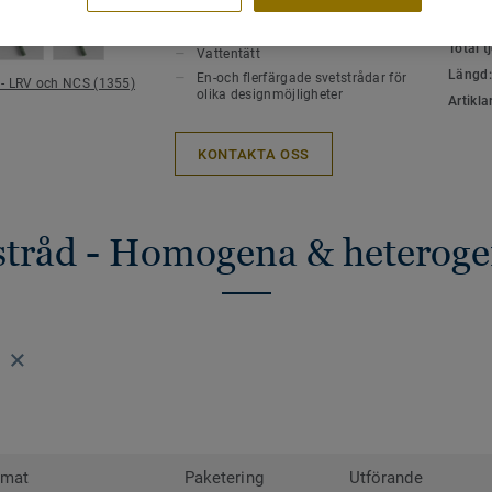
VIKTIGA EGENSKAPER
TEKNI
ytor i offentliga miljöer för en perfekt fin
MILJÖ
Varmluftssvets
Total 
Vattentätt
Ytor som är sammanfogade med svetstråd 
Längd
En-och flerfärgade svetstrådar för
 - LRV och NCS (1355)
eftersom smuts inte fastnar i skarvarna 
olika designmöjligheter
Artikla
svetstrådar finns i alla möjliga färger. D
kontrastrera , dölja eller gå ton i ton me
KONTAKTA OSS
sammanfogar.
tstråd - Homogena & heteroge
rmat
Paketering
Utförande