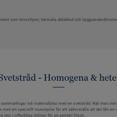
ument som broschyrer, tekniska datablad och byggvarubedömninga
Svetstråd - Homogena & hete
 sammanfogar två materialbitar med en svetstråd. När man install
ed ett speciellt munstycke för att säkerställa att det blir en va
ytor i offentliga miljöer för en perfekt finish.