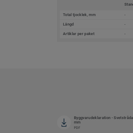
Stan
Total tjocklek, mm
-
Längd
-
Artiklar per paket
-
Byggvarudeklaration - Svetstråda
mm
PDF