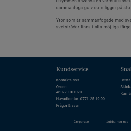
utrymmen används en varmluftssvets m
sammanfoga golv som ligger på stora 
Ytor som är sammanfogade med svetst
svetstrådar finns i alla möjliga fär
Kundservice
Sna
Kontakta oss
Bestäl
Order:
Skick
460771101020
Karriä
Huvudkontor: 0771-25 19 00
Frågor & svar
Corporate
Jobba hos oss