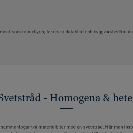
ument som broschyrer, tekniska datablad och byggvarubedömninga
Svetstråd - Homogena & hete
 sammanfogar två materialbitar med en svetstråd. När man install