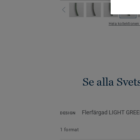
Hela kollektionen
Se alla Sve
Flerfärgad LIGHT GRE
DESIGN
1 format