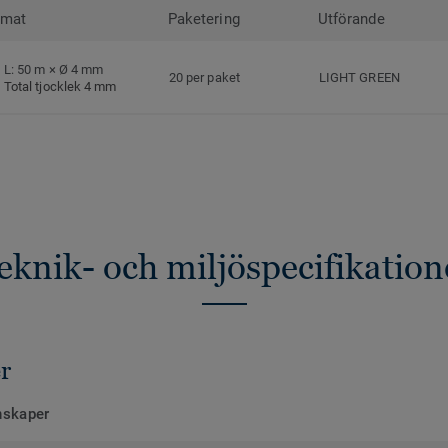
rmat
Paketering
Utförande
L: 50 m × Ø 4 mm
20 per paket
LIGHT GREEN
Total tjocklek 4 mm
eknik- och miljöspecifikation
r
nskaper