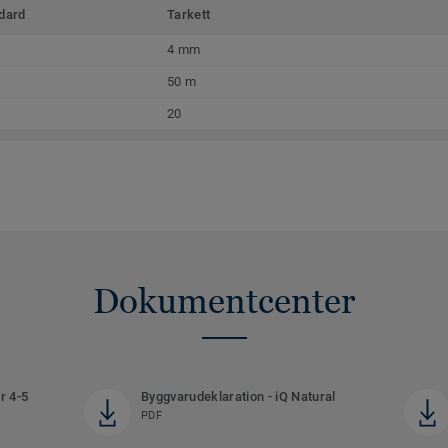
dard
Tarkett
4 mm
50 m
20
Dokumentcenter
r 4-5
Byggvarudeklaration - iQ Natural
PDF