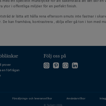
ed ett speciellt munstycke för att säkerställa att det blir en va
ytor i offentliga miljöer för en perfekt finish.
råd är lätta att hålla rena eftersom smuts inte fastnar i skar
ger. De kan framhäva, kontrastrera , dölja eller gå ton i ton me
bblänkar
Följ oss på
"Följ
Follow
Follow
Follow
l prover
a en förfrågan
oss
us
us
us
r
på
on
on
on
Instagram"
Pinterest
YouTube
LinkedIn
Försäljnings- och leveransvillkor
Användarvillkor
Integ
© Tarkett 2026