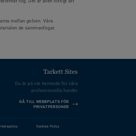
ttentät fog. Det är även viktigt att
varna mellan golven. Våra
d materialen de sammanfogar.
Tarkett Sites
Du är på vår hemsida för våra
professionella kunder
GÅ TILL WEBBPLATS FÖR
PRIVATPERSONER
ritetspolicy
Cookies Policy