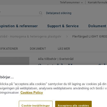
Kontaktformul
Telefonnummer
Detaljerad sökning
ena & heterogena plastgolv
- F
spiration & referenser
Support & Service
Dokument
stråd - Homogena & heterogena plastgolv
Flerfärgad LIGHT GRE
IFIKATIONER
DOKUMENT
LÄS MER
Alla tillbehör
|
Svetstråd
Svetstråd - Homogena & 
plastgolv - Flerfärgad 
 börjar…
0202
licka på "acceptera alla cookies" samtycker du till lagring av cookies på din 
navigeringen på webbplatsen, analysera webbplatsens användning och bistå i v
Att svetsa plastgolv innebär att man sa
ringsinsatser.
Cookies Policy
materialbitar med en svetstråd. När man i
torra eller våta utrymmen används en va
Cookie-inställningar
Acceptera alla cookies
Se mer