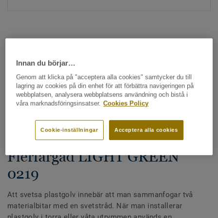
Innan du börjar…
Genom att klicka på "acceptera alla cookies" samtycker du till
Hela kollektionen - LRV och NCS (1355)
lagring av cookies på din enhet för att förbättra navigeringen på
webbplatsen, analysera webbplatsens användning och bistå i
våra marknadsföringsinsatser.
Cookies Policy
Alla tillbehör
|
Svetstråd
Svetstråd - Homogena &
Cookie-inställningar
Acceptera alla cookies
heterogena plastgolv -
Flerfärgad LIGHT GREEN
0219
Att svetsa plastgolv innebär att man sammanfogar två
materialbitar med en svetstråd. När man installerar
plastgolv i torra eller våta utrymmen används en