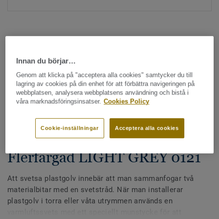
Innan du börjar…
Genom att klicka på "acceptera alla cookies" samtycker du till
Hela kollektionen - LRV och NCS (1355)
lagring av cookies på din enhet för att förbättra navigeringen på
webbplatsen, analysera webbplatsens användning och bistå i
våra marknadsföringsinsatser.
Cookies Policy
Alla tillbehör
|
Svetstråd
Svetstråd - Homogena &
Cookie-inställningar
Acceptera alla cookies
heterogena plastgolv -
Flerfärgad LIGHT GREY 0121
Att svetsa plastgolv innebär att man sammanfogar två
materialbitar med en svetstråd. När man installerar
plastgolv i torra eller våta utrymmen används en
varmluftssvets med ett speciellt munstycke för att