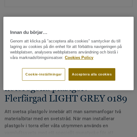
Innan du börjar…
Genom att klicka på "acceptera alla cookies" samtycker du till
lagring av cookies på din enhet för att förbättra navigeringen på
Hela kollektionen - LRV och NCS (1355)
webbplatsen, analysera webbplatsens användning och bistå i
våra marknadsföringsinsatser.
Cookies Policy
Alla tillbehör
|
Svetstråd
Svetstråd - Homogena &
Cookie-inställningar
Acceptera alla cookies
heterogena plastgolv -
Flerfärgad LIGHT GREY 0189
Att svetsa plastgolv innebär att man sammanfogar två
materialbitar med en svetstråd. När man installerar
plastgolv i torra eller våta utrymmen används en
varmluftssvets med ett speciellt munstycke för att