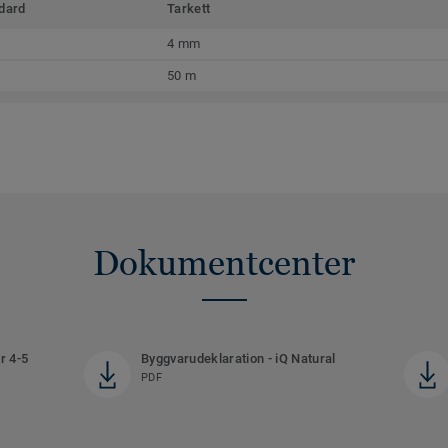
dard
Tarkett
4 mm
50 m
Dokumentcenter
r 4-5
Byggvarudeklaration - iQ Natural
PDF