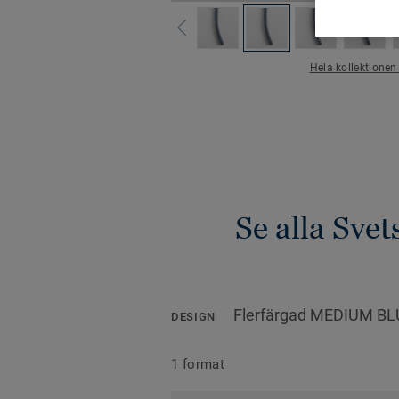
Hela kollektionen
Se alla Sve
Flerfärgad MEDIUM BL
DESIGN
1 format