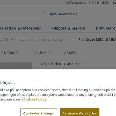
Kontaktformul
Telefonnummer
Detaljerad sökning
ena & heterogena plastgolv
- F
197
spiration & referenser
Support & Service
Dokument
stråd - Homogena & heterogena plastgolv
Flerfärgad MEDIUM BL
IFIKATIONER
DOKUMENT
LÄS MER
Alla tillbehör
|
Svetstråd
Svetstråd - Homogena & 
plastgolv - Flerfärgad 
 börjar…
0197
licka på "acceptera alla cookies" samtycker du till lagring av cookies på din 
navigeringen på webbplatsen, analysera webbplatsens användning och bistå i v
Att svetsa plastgolv innebär att man sa
ringsinsatser.
Cookies Policy
materialbitar med en svetstråd. När man i
torra eller våta utrymmen används en va
Cookie-inställningar
Acceptera alla cookies
Se mer