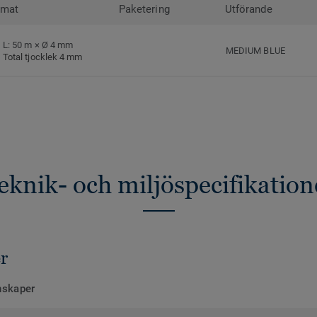
rmat
Paketering
Utförande
L: 50 m × Ø 4 mm
MEDIUM BLUE
Total tjocklek 4 mm
eknik- och miljöspecifikation
r
nskaper