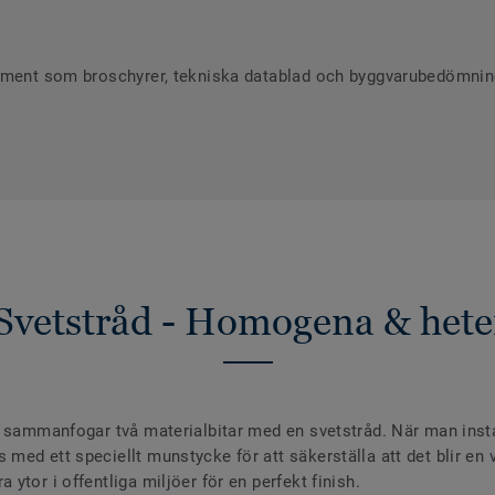
ument som broschyrer, tekniska datablad och byggvarubedömninga
Svetstråd - Homogena & hete
 sammanfogar två materialbitar med en svetstråd. När man install
ed ett speciellt munstycke för att säkerställa att det blir en va
ytor i offentliga miljöer för en perfekt finish.