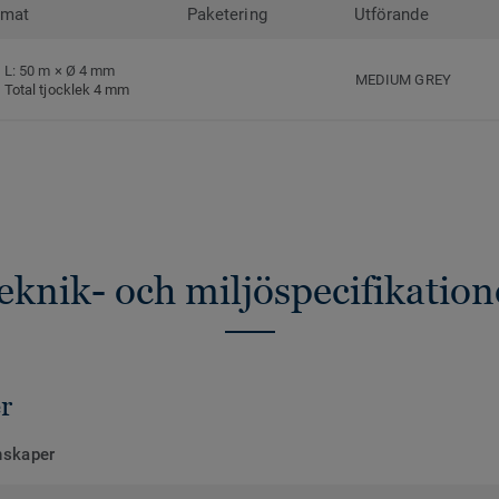
rmat
Paketering
Utförande
L: 50 m × Ø 4 mm
MEDIUM GREY
Total tjocklek 4 mm
eknik- och miljöspecifikation
r
nskaper