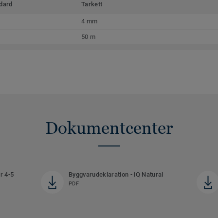
dard
Tarkett
4 mm
50 m
Dokumentcenter
r 4-5
Byggvarudeklaration - iQ Natural
PDF