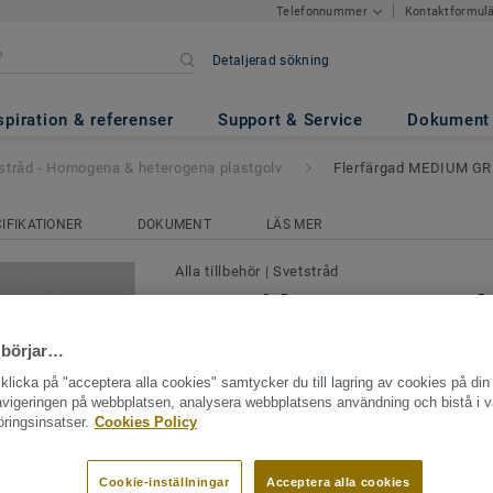
Kontaktformul
Telefonnummer
Detaljerad sökning
ena & heterogena plastgolv
- F
189
spiration & referenser
Support & Service
Dokument
stråd - Homogena & heterogena plastgolv
Flerfärgad MEDIUM GR
IFIKATIONER
DOKUMENT
LÄS MER
Alla tillbehör
|
Svetstråd
Svetstråd - Homogena & 
plastgolv - Flerfärgad 
 börjar…
0189
licka på "acceptera alla cookies" samtycker du till lagring av cookies på din 
navigeringen på webbplatsen, analysera webbplatsens användning och bistå i v
Att svetsa plastgolv innebär att man sa
ringsinsatser.
Cookies Policy
materialbitar med en svetstråd. När man i
torra eller våta utrymmen används en va
Cookie-inställningar
Acceptera alla cookies
Se mer