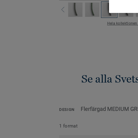
Hela kollektionen
Se alla Sve
Flerfärgad MEDIUM GR
DESIGN
1 format