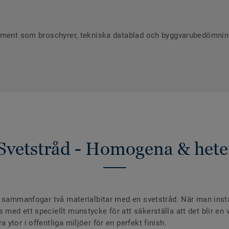
ument som broschyrer, tekniska datablad och byggvarubedömninga
Svetstråd - Homogena & hete
 sammanfogar två materialbitar med en svetstråd. När man install
ed ett speciellt munstycke för att säkerställa att det blir en va
ytor i offentliga miljöer för en perfekt finish.