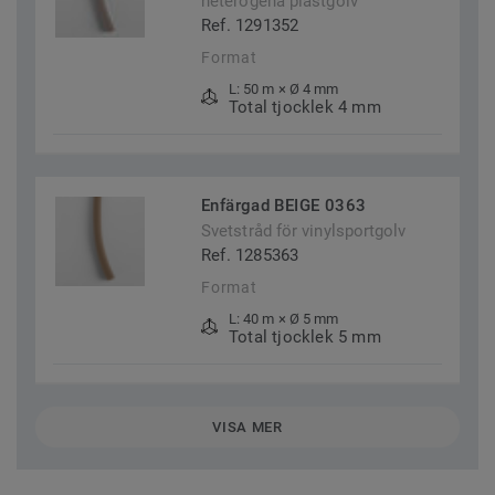
heterogena plastgolv
Ref. 1291352
Format
L: 50 m × Ø 4 mm
Total tjocklek 4 mm
Enfärgad BEIGE 0363
Svetstråd för vinylsportgolv
Ref. 1285363
Format
L: 40 m × Ø 5 mm
Total tjocklek 5 mm
VISA MER