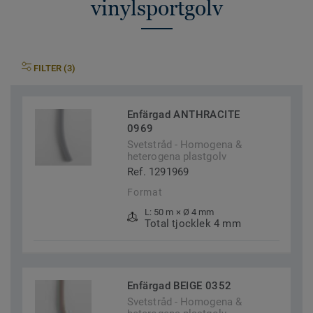
vinylsportgolv
FILTER (3)
Enfärgad ANTHRACITE
0969
Svetstråd - Homogena &
heterogena plastgolv
Ref. 1291969
Format
L: 50 m × Ø 4 mm
Total tjocklek 4 mm
Enfärgad BEIGE 0352
Svetstråd - Homogena &