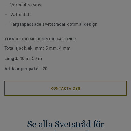
vattentät fog. För golv som ligger på stora ytor i offentliga
Varmluftssvets
miljöer är det även viktigt att sammanfoga för att få en
Vattentätt
perfekt finish.
Färganpassade svetstrådar optimal design
Ytor som är sammanfogade med svetstråd är lätta att hålla
rena eftersom smuts inte fastnar i skarvarna mellan
TEKNIK- OCH MILJÖSPECIFIKATIONER
golven. Vårt utbud av svetstråd för sportgolv matchar våra
Total tjocklek, mm:
5 mm, 4 mm
Omnisports-kollektioner och är anpassade för
varmluftssvetsning.
Längd:
40 m, 50 m
Artiklar per paket:
20
KONTAKTA OSS
Se alla Svetstråd för