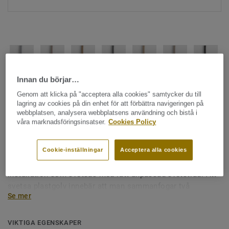
Innan du börjar…
Hela kollektionen - LRV och NCS (104)
Genom att klicka på "acceptera alla cookies" samtycker du till
lagring av cookies på din enhet för att förbättra navigeringen på
Alla tillbehör
|
Svetstråd
|
Tillbehör - Sportgolv
webbplatsen, analysera webbplatsens användning och bistå i
våra marknadsföringsinsatser.
Cookies Policy
Svetstråd för vinylsportgolv
Det är viktigt att ett sportgolv främjar idrottsutövarnas
Cookie-inställningar
Acceptera alla cookies
säkerhet. Denna säkerhet börjar med en väl utförd
installation som svetsas med rätt anpassad svetstråd. Att
svetsa plastgolv innebär att man sammanfogar två
Se mer
materialbitar med svetstråden. När man installerar
plastgolv används en varmluftssvets med ett speciellt
munstycke för att säkerställa att det blir en stark och
VIKTIGA EGENSKAPER