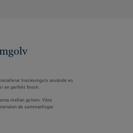
umgolv
nstallerar linoleumgolv används en
r en perfekt finish.
varna mellan golven. Våra
 materialen de sammanfogar.