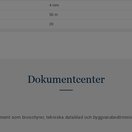
4 mm
50 m
20
Dokumentcenter
ument som broschyrer, tekniska datablad och byggvarubedömninga