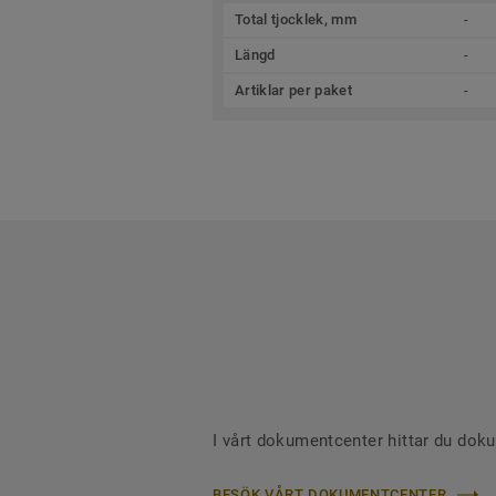
Total tjocklek, mm
-
Längd
-
Artiklar per paket
-
I vårt dokumentcenter hittar du dok
BESÖK VÅRT DOKUMENTCENTER