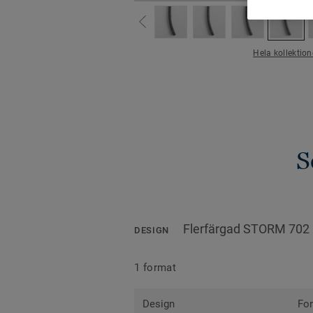
Hela kollektio
S
Flerfärgad STORM 702
DESIGN
1 format
Design
Fo