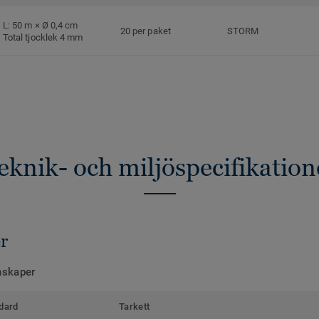
L: 50 m × Ø 0,4 cm
20 per paket
STORM
Total tjocklek 4 mm
eknik- och miljöspecifikation
r
nskaper
dard
Tarkett