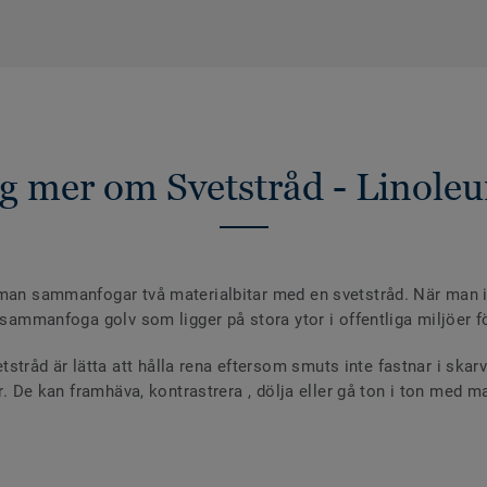
ig mer om Svetstråd - Linole
 man sammanfogar två materialbitar med en svetstråd. När man i
 sammanfoga golv som ligger på stora ytor i offentliga miljöer fö
råd är lätta att hålla rena eftersom smuts inte fastnar i skar
ger. De kan framhäva, kontrastrera , dölja eller gå ton i ton med