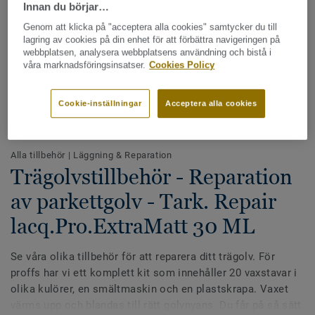
Innan du börjar…
Genom att klicka på "acceptera alla cookies" samtycker du till
lagring av cookies på din enhet för att förbättra navigeringen på
webbplatsen, analysera webbplatsens användning och bistå i
våra marknadsföringsinsatser.
Cookies Policy
Cookie-inställningar
Acceptera alla cookies
Hela kollektionen - LRV och NCS (25)
Alla tillbehör
|
Läggning & Reparation
Trägolvstillbehör - Reparation
av parkettgolv - Tark. Repair
lacq.Pro.ExtraMatt 30 ML
Se våra olika tillbehör för att reparera ditt trägolv. För
proffs har vi ett komplett kit som innehåller 20 vaxstavar i
olika kulörer, en smältmaskin och en plastskrapa. Vaxet
värms upp och blandas till rätt golvnyans. Du får på så sätt