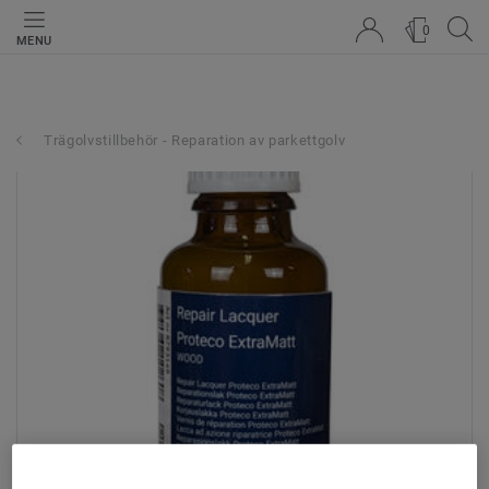
0
MENU
Trägolvstillbehör - Reparation av parkettgolv