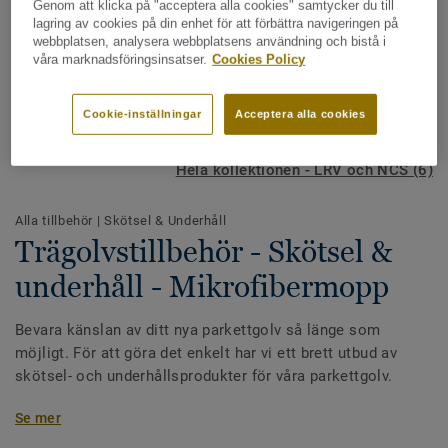
Genom att klicka på "acceptera alla cookies" samtycker du till
lagring av cookies på din enhet för att förbättra navigeringen på
webbplatsen, analysera webbplatsens användning och bistå i
våra marknadsföringsinsatser.
Cookies Policy
Cookie-inställningar
Acceptera alla cookies
Hela kollektionen - LRV och NCS (6)
Alla tillbehör
|
Skötsel & Underhåll
Trägolvstillbehör - Skötsel &
underhåll - Mikrofibermopp
Bevara känslan av ditt nya parkettgolv så länge som
möjligt. För att göra det enkelt har vi ett brett utbud av
skötsel- och underhållsprodukter för våra parkettgolv.
Säkerhetsdatablad finns tillgängligt
Se mer
här.