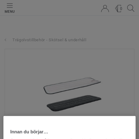
0
MENU
Trägolvstillbehör - Skötsel & underhåll
Innan du börjar…