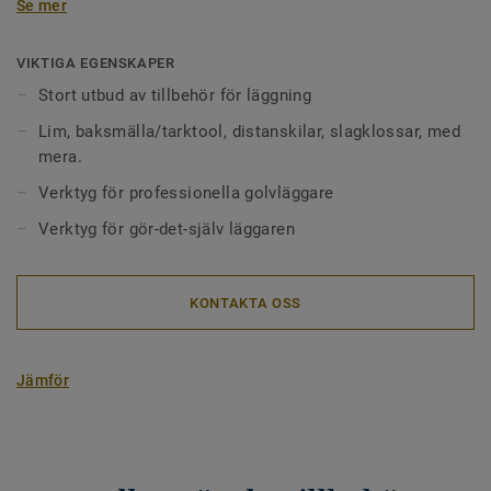
Se mer
Distanskilar: behövs vid flytande läggning av trägolv för
att få till en tillräckligt stor rörelsefog.
VIKTIGA EGENSKAPER
Tarktool/Baksmälla: används mellan vägg och golv vid
Stort utbud av tillbehör för läggning
läggningen av sista raden.
Lim, baksmälla/tarktool, distanskilar, slagklossar, med
Slagklossar: används för att sammanfoga golvbrädorna.
mera.
Verktyg för professionella golvläggare
Säkerhetsdatablad finns tillgängligt
här
.
Verktyg för gör-det-själv läggaren
KONTAKTA OSS
Jämför