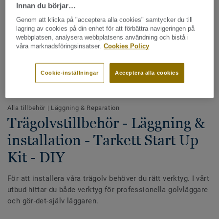
Innan du börjar…
Genom att klicka på "acceptera alla cookies" samtycker du till
lagring av cookies på din enhet för att förbättra navigeringen på
webbplatsen, analysera webbplatsens användning och bistå i
våra marknadsföringsinsatser.
Cookies Policy
Cookie-inställningar
Acceptera alla cookies
Hela kollektionen - LRV och NCS (14)
Alla tillbehör
|
Läggning & Reparation
Trägolvstillbehör - Läggning &
installation - Tarkett Start Up
Kit - DIY
För att installera våra trägolv behöver du rätt verktyg. I vårt
utbud hittar du både verktyg för professionella golvläggare
och gör-det-själv läggaren.