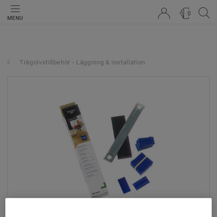
0
MENU
Trägolvstillbehör - Läggning & installation