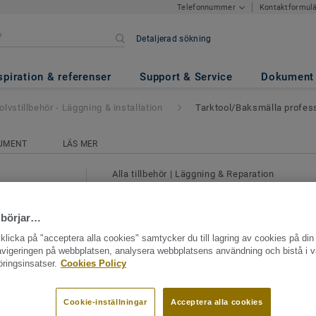
Kontaktformul
Telefonnummer
Detaljerad sökning
- Läggning & installation
- Tark
0 g)
spiration & referenser
Support & Service
Dokument
olvstillbehör - Läggning & installation
Tarktool/Baksmälla profess
UMENT
LÄS MER
Alla tillbehör
|
Läggning & Reparation
Trägolvstillbehör - Läggn
installation - Tarktool/B
 börjar…
professional (1300 g)
licka på "acceptera alla cookies" samtycker du till lagring av cookies på din 
navigeringen på webbplatsen, analysera webbplatsens användning och bistå i v
ringsinsatser.
Cookies Policy
För att installera våra trägolv behöver du 
hittar du både verktyg för professionella
själv läggaren.
Cookie-inställningar
Acceptera alla cookies
Se mer