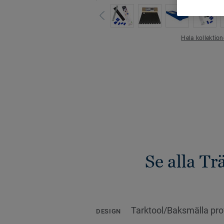
Hela kollektio
Se alla Tr
Tarktool/Baksmälla pro
DESIGN