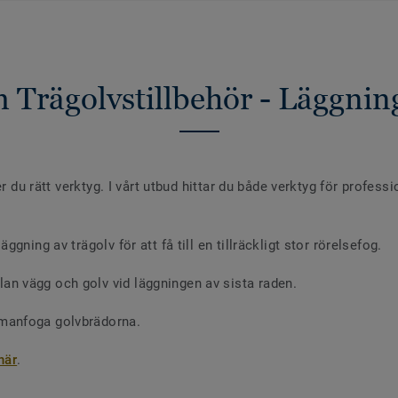
 Trägolvstillbehör - Läggning
r du rätt verktyg. I vårt utbud hittar du både verktyg för profess
äggning av trägolv för att få till en tillräckligt stor rörelsefog.
an vägg och golv vid läggningen av sista raden.
mmanfoga golvbrädorna.
här
.