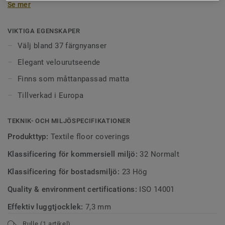
Se mer
nedtonade beige- och gråskalor – idealiska för allt från
styrelserum till entréer och kontor.
VIKTIGA EGENSKAPER
Välj bland 37 färgnyanser
Elegant velourutseende
Finns som måttanpassad matta
Tillverkad i Europa
TEKNIK- OCH MILJÖSPECIFIKATIONER
Produkttyp:
Textile floor coverings
Klassificering för kommersiell miljö:
32 Normalt
Klassificering för bostadsmiljö:
23 Hög
Quality & environment certifications:
ISO 14001
Effektiv luggtjocklek:
7,3 mm
Rulle (1 artikel)