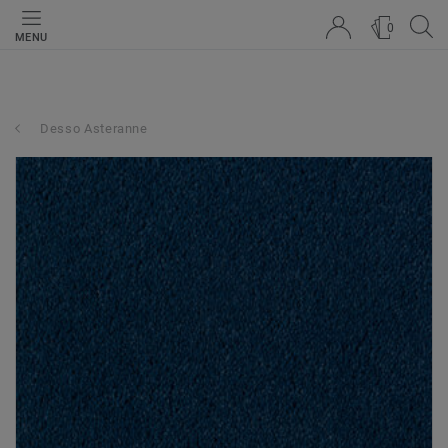
0
MENU
Desso Asteranne