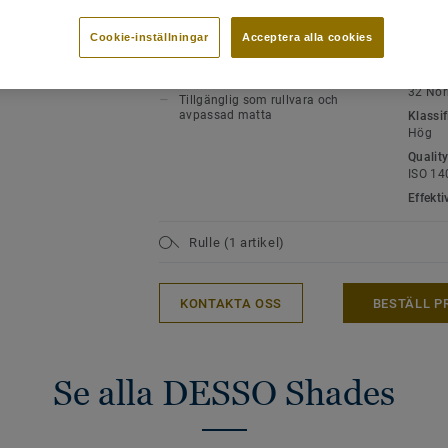
nutid i en modern tappning. Finns som ru
VIKTIGA EGENSKAPER
TEKNI
matta.
MILJÖ
Skapar en lyxig vintage-look
Cookie-inställningar
Acceptera alla cookies
Produk
Filtbaksida för större komfort
Klassif
onen - LRV och NCS (8)
Värme- och ljudisolerande
32 Nor
Tillgänglig som rullvara och
avpassad matta
Klassif
Hög
Quality
ISO 14
Effekti
Rulle (1 artikel)
KONTAKTA OSS
BESTÄLL P
Se alla DESSO Shades