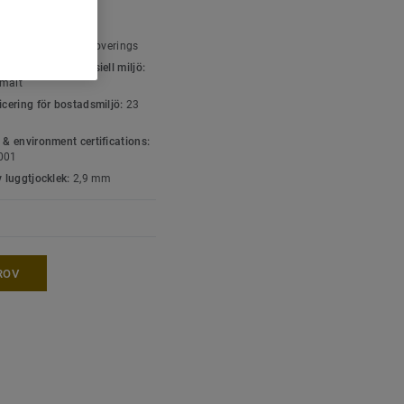
llvara eller avpassad
K- OCH
SPECIFIKATIONER
ttyp:
Textile floor coverings
icering för kommersiell miljö:
malt
icering för bostadsmiljö:
23
 & environment certifications:
001
v luggtjocklek:
2,9 mm
ROV