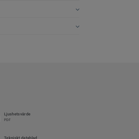
Ljushetsvärde
PDF
Tekniskt datablad