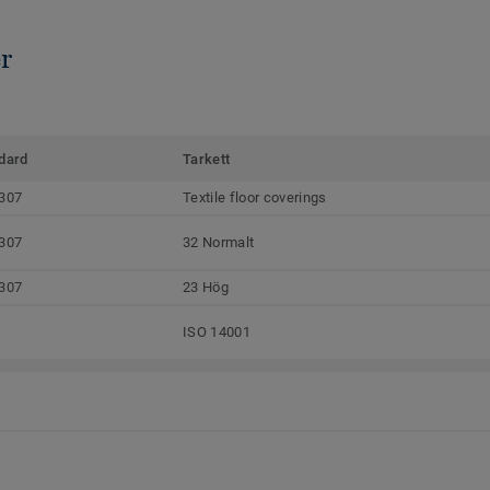
r
dard
Tarkett
307
Textile floor coverings
307
32 Normalt
307
23 Hög
ISO 14001