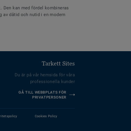
ok. Den kan med fördel kombineras
 av dåtid och nutid i en modern
Tarkett Sites
Du är på vår hemsida för våra
professionella kunder
GÅ TILL WEBBPLATS FÖR
PRIVATPERSONER
ritetspolicy
Cookies Policy