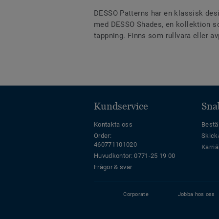
DESSO Patterns har en klassisk des
med DESSO Shades, en kollektion som
tappning. Finns som rullvara eller a
Kundservice
Sna
Kontakta oss
Bestäl
Order:
Skick
460771101020
Karriä
Huvudkontor: 0771-25 19 00
Frågor & svar
Corporate
Jobba hos oss