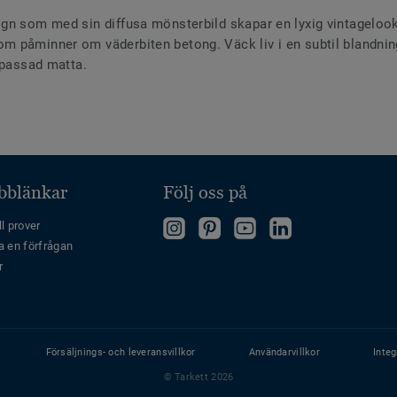
ign som med sin diffusa mönsterbild skapar en lyxig vintagelo
 påminner om väderbiten betong. Väck liv i en subtil blandning
vpassad matta.
bblänkar
Följ oss på
"Följ
Follow
Follow
Follow
l prover
a en förfrågan
oss
us
us
us
r
på
on
on
on
Instagram"
Pinterest
YouTube
LinkedIn
Försäljnings- och leveransvillkor
Användarvillkor
Integ
© Tarkett 2026