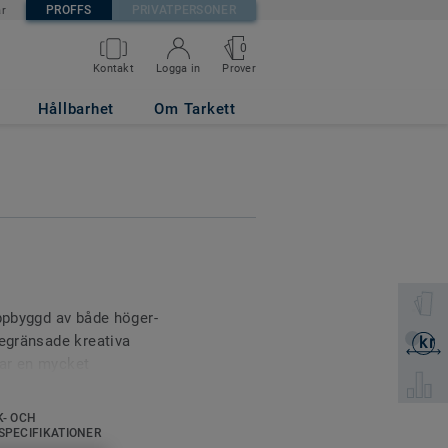
PROFFS
PRIVATPERSONER
är
0
Prover
Kontakt
Logga in
Hållbarhet
Om Tarkett
Välj en 
uppbyggd av både höger-
begränsade kreativa
kr
Skicka 
par en mycket
Välj pro
oljan. Golvet ska
K- OCH
SPECIFIKATIONER