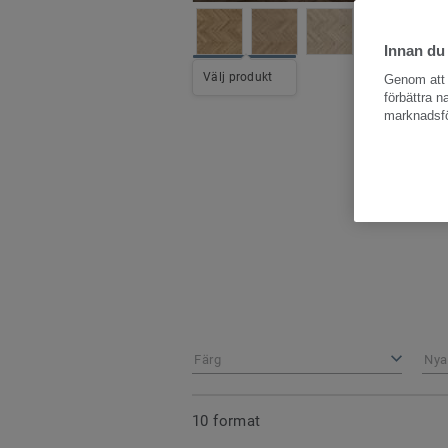
Innan du
Hela kollekti
Välj produkt
Genom att k
förbättra 
marknadsfö
Färg
Nya
10 format