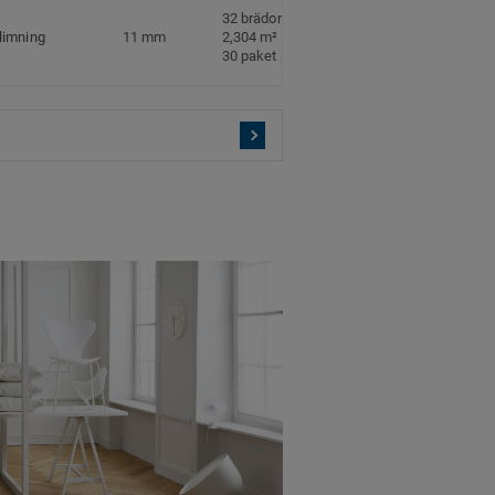
32 brädor per paket
limning
11 mm
2,304 m² per paket
30 paket per pall