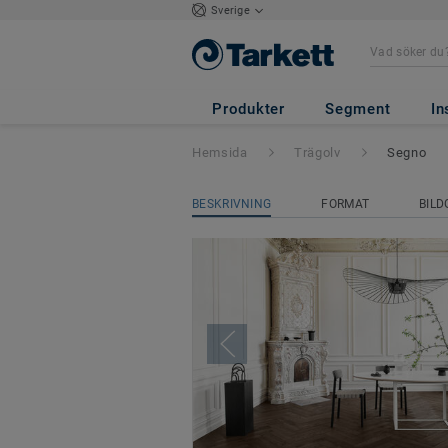
Sverige
Segno
Produkter
Segment
In
Hemsida
Trägolv
Segno
BESKRIVNING
FORMAT
BILD