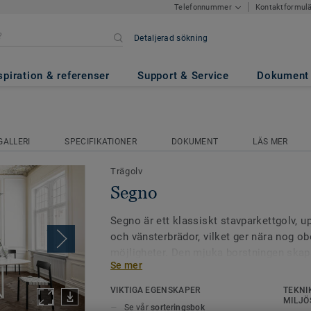
Kontaktformul
Telefonnummer
Detaljerad sökning
spiration & referenser
Support & Service
Dokument
GALLERI
SPECIFIKATIONER
DOKUMENT
LÄS MER
Trägolv
Segno
Segno är ett klassiskt stavparkettgolv, 
och vänsterbrädor, vilket ger nära nog o
möjligheter. Den mjuka borstningen ska
Se mer
uttrycksfull yta som förstärks av hårdvax
hellimmas mot underlaget.
VIKTIGA EGENSKAPER
TEKNI
MILJÖ
Se vår
sorteringsbok