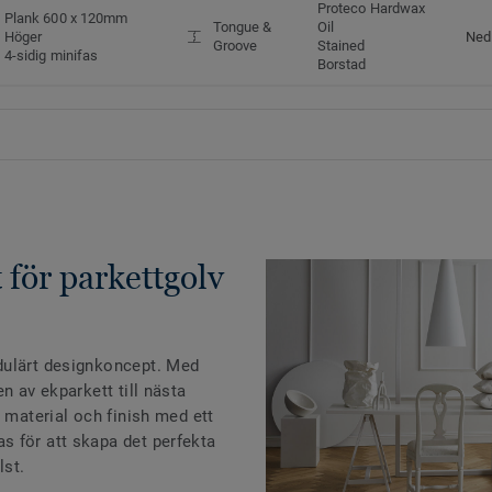
Proteco Hardwax
Plank 600 x 120mm
Tongue &
Oil
Höger
Ned
Groove
Stained
4-sidig minifas
Borstad
 för parkettgolv
dulärt designkoncept. Med
n av ekparkett till nästa
i material och finish med ett
 för att skapa det perfekta
lst.